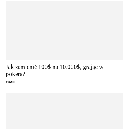
Jak zamienić 100$ na 10.000$, grając w
pokera?
Pawel