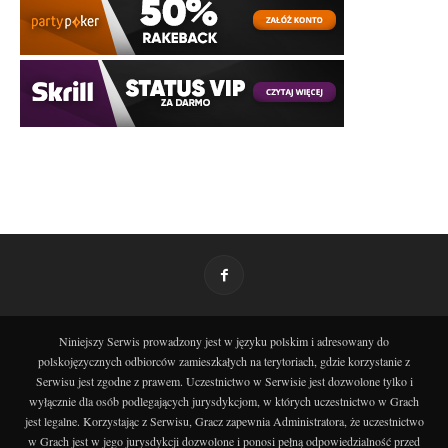
Niniejszy Serwis prowadzony jest w języku polskim i adresowany do
polskojęzycznych odbiorców zamieszkałych na terytoriach, gdzie korzystanie z
Serwisu jest zgodne z prawem. Uczestnictwo w Serwisie jest dozwolone tylko i
wyłącznie dla osób podlegających jurysdykcjom, w których uczestnictwo w Grach
jest legalne. Korzystając z Serwisu, Gracz zapewnia Administratora, że uczestnictwo
w Grach jest w jego jurysdykcji dozwolone i ponosi pełną odpowiedzialność przed