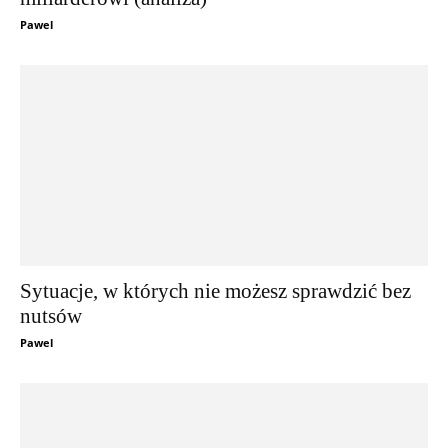
Pawel
Sytuacje, w których nie możesz sprawdzić bez
nutsów
Pawel