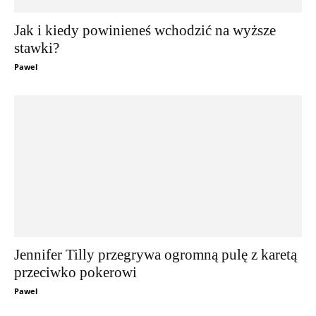
Jak i kiedy powinieneś wchodzić na wyższe
stawki?
Pawel
Jennifer Tilly przegrywa ogromną pulę z karetą
przeciwko pokerowi
Pawel