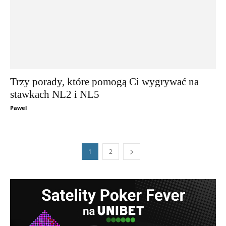
Trzy porady, które pomogą Ci wygrywać na
stawkach NL2 i NL5
Pawel
1
2