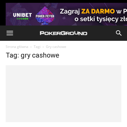
Strona główna
Tagi
Gry cashowe
Tag: gry cashowe