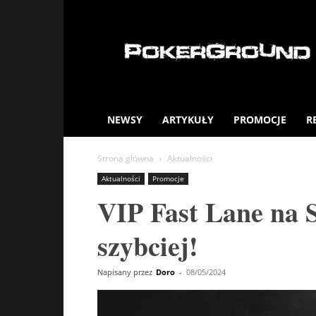
PokerGround.com
NEWSY
ARTYKUŁY
PROMOCJE
R
Strona główna
Aktualności
Aktualności
Promocje
VIP Fast Lane na Sk
szybciej!
Napisany przez
Doro
-
08/05/2024