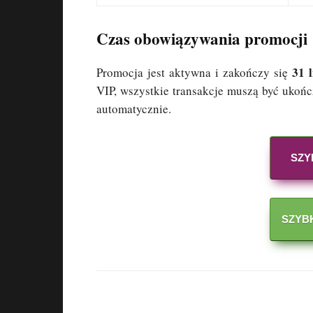
Czas obowiązywania promocji
31 
Promocja jest aktywna i zakończy się
VIP, wszystkie transakcje muszą być ukoń
automatycznie.
SZY
SZYBK