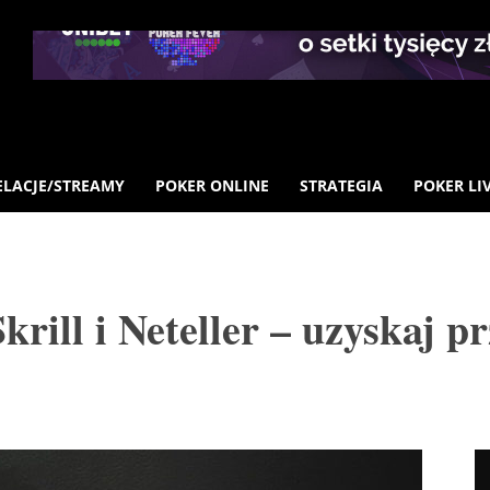
ELACJE/STREAMY
POKER ONLINE
STRATEGIA
POKER LI
rill i Neteller – uzyskaj p