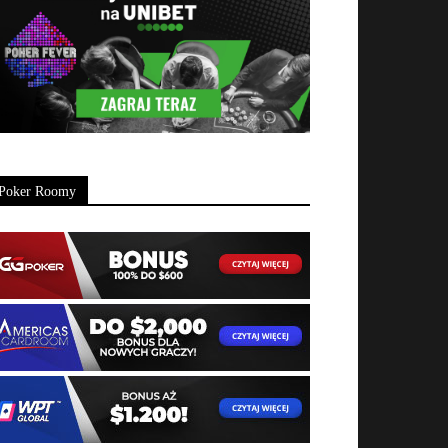
Poker Roomy