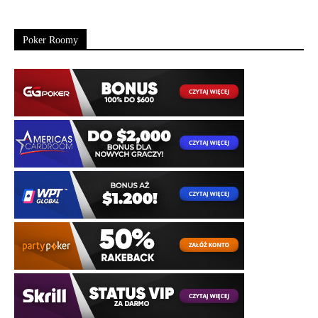
Poker Roomy