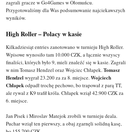
zagrali gracze w Go4Games w Ołomuńcu.
Przygotowaliśmy dla Was podsumowanie najciekawszych
wyników.
High Roller – Polacy w kasie
Kilkadziesiąt entries zanotowano w turnieju High Roller.
Wpisowe wynosiło tam 10.000 CZK, a łącznie wszyscy
finaliści, których było 9, mieli znaleźć się w kasie. Zagrali
Tomasz
w nim Tomasz Hendzel oraz Wojciec Chłapek.
Hendzel
Wojciech
wygrał 23.200 za za 8. miejsce.
Chłapek
odpadł trochę pechowo, bo trapował z parą TT,
ale rywal z K9 trafił króla. Chłapek wziął 42.900 CZK za
6. miejsce.
Jan Pisek i Miroslav Matejok zrobili w turnieju deala.
Puchar wziął ten pierwszy, a obaj zgarnęli solidną kasę,
bo 155.700 CZK.