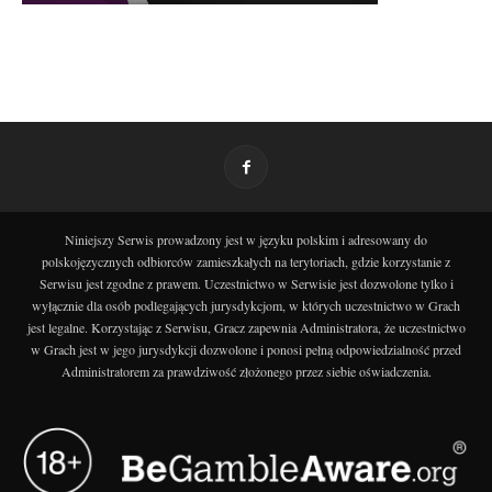
Niniejszy Serwis prowadzony jest w języku polskim i adresowany do
polskojęzycznych odbiorców zamieszkałych na terytoriach, gdzie korzystanie z
Serwisu jest zgodne z prawem. Uczestnictwo w Serwisie jest dozwolone tylko i
wyłącznie dla osób podlegających jurysdykcjom, w których uczestnictwo w Grach
jest legalne. Korzystając z Serwisu, Gracz zapewnia Administratora, że uczestnictwo
w Grach jest w jego jurysdykcji dozwolone i ponosi pełną odpowiedzialność przed
Administratorem za prawdziwość złożonego przez siebie oświadczenia.