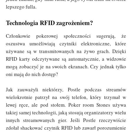
lepszego fulla.
Technologia RFID zagrożeniem?
Członkowie pokerowej społeczności sugerują, że
oszustwa umożliwiają czytniki elektroniczne, które
używane są w transmitowanych na żywo grach. Dzięki
RFID karty odczytywane są automatycznie, a widzowie
mogą zobaczyć je na swoich ekranach. Czy jednak tylko
oni mają do nich dostęp?
Jak zauważyli niektórzy, Postle podczas streamów
wielokrotnie patrzył na swój telefon, który trzymał w
lewej ręce, ale pod stołem. Poker room Stones używa
takiej samej technologii, jaką stosują organizatorzy wielu
innych streamowanych gier. Jeśli Postle rzeczywiście
zdołał shackować czytnik RFID lub zawarł porozumienie