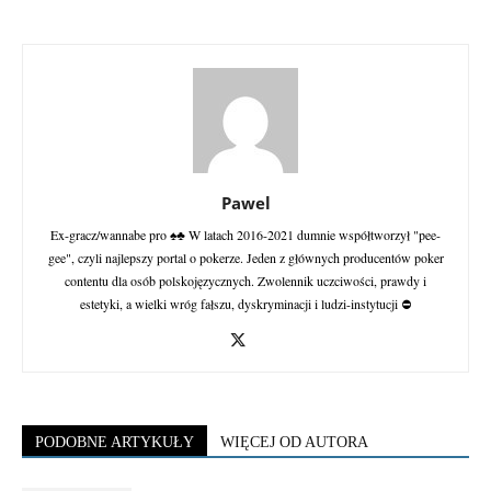
Pawel
Ex-gracz/wannabe pro ♠♣ W latach 2016-2021 dumnie współtworzył "pee-
gee", czyli najlepszy portal o pokerze. Jeden z głównych producentów poker
contentu dla osób polskojęzycznych. Zwolennik uczciwości, prawdy i
estetyki, a wielki wróg fałszu, dyskryminacji i ludzi-instytucji ⛔
PODOBNE ARTYKUŁY
WIĘCEJ OD AUTORA