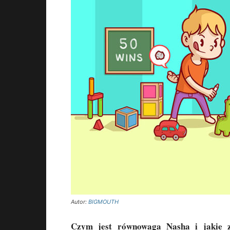
Autor:
BIGMOUTH
Czym jest równowaga Nasha i jakie 