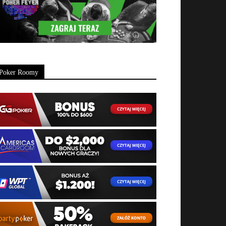
Poker Roomy