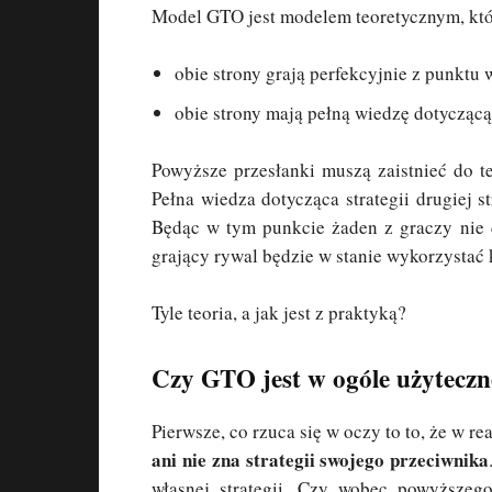
Model GTO jest modelem teoretycznym, któr
obie strony grają perfekcyjnie z punktu w
obie strony mają pełną wiedzę dotyczącą 
Powyższe przesłanki muszą zaistnieć do t
Pełna wiedza dotycząca strategii drugiej 
Będąc w tym punkcie żaden z graczy nie c
grający rywal będzie w stanie wykorzystać
Tyle teoria, a jak jest z praktyką?
Czy GTO jest w ogóle użyteczn
Pierwsze, co rzuca się w oczy to to, że w r
ani nie zna strategii swojego przeciwnika
własnej strategii. Czy wobec powyższeg