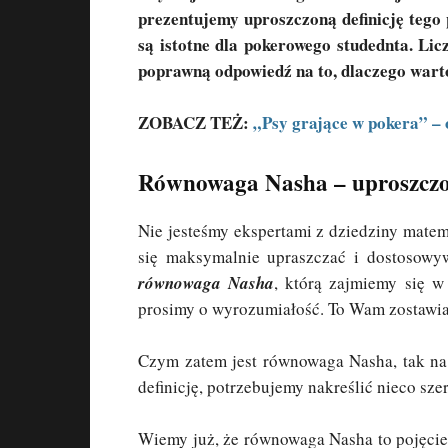
prezentujemy uproszczoną definicję tego 
są istotne dla pokerowego studednta. Lic
poprawną odpowiedź na to, dlaczego warto
ZOBACZ TEŻ:
„Psy grające w pokera” –
Równowaga Nasha – uproszczon
Nie jesteśmy ekspertami z dziedziny matem
się maksymalnie upraszczać i dostosowyw
równowaga Nasha
, którą zajmiemy się w 
prosimy o wyrozumiałość. To Wam zostawia
Czym zatem jest równowaga Nasha, tak n
definicję, potrzebujemy nakreślić nieco sze
Wiemy już, że równowaga Nasha to pojęcie 