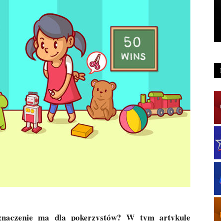
znaczenie ma dla pokerzystów? W tym artykule