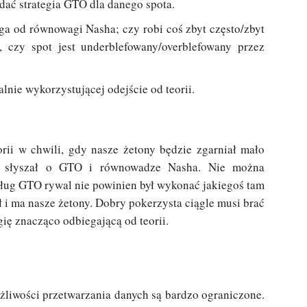
dać strategia GTO dla danego spota.
ega od równowagi Nasha; czy robi coś zbyt często/zbyt
 czy spot jest underblefowany/overblefowany przez
lnie wykorzystującej odejście od teorii.
rii w chwili, gdy nasze żetony będzie zgarniał mało
e słyszał o GTO i równowadze Nasha. Nie można
dług GTO rywal nie powinien był wykonać jakiegoś tam
ił i ma nasze żetony. Dobry pokerzysta ciągle musi brać
gię znacząco odbiegającą od teorii.
żliwości przetwarzania danych są bardzo ograniczone.