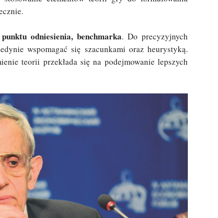
ecznie.
 punktu odniesienia, benchmarka
. Do precyzyjnych
 jedynie wspomagać się szacunkami oraz heurystyką.
enie teorii przekłada się na podejmowanie lepszych