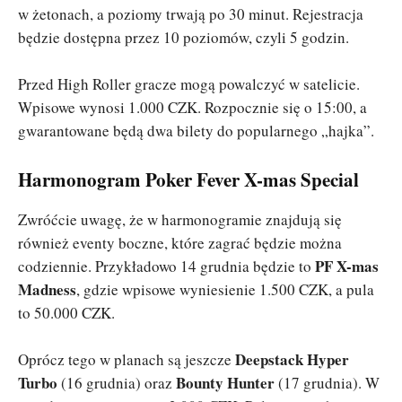
w żetonach, a poziomy trwają po 30 minut. Rejestracja
będzie dostępna przez 10 poziomów, czyli 5 godzin.
Przed High Roller gracze mogą powalczyć w satelicie.
Wpisowe wynosi 1.000 CZK. Rozpocznie się o 15:00, a
gwarantowane będą dwa bilety do popularnego „hajka”.
Harmonogram Poker Fever X-mas Special
Zwróćcie uwagę, że w harmonogramie znajdują się
również eventy boczne, które zagrać będzie można
PF X-mas
codziennie. Przykładowo 14 grudnia będzie to
Madness
, gdzie wpisowe wyniesienie 1.500 CZK, a pula
to 50.000 CZK.
Deepstack Hyper
Oprócz tego w planach są jeszcze
Turbo
Bounty Hunter
(16 grudnia) oraz
(17 grudnia). W