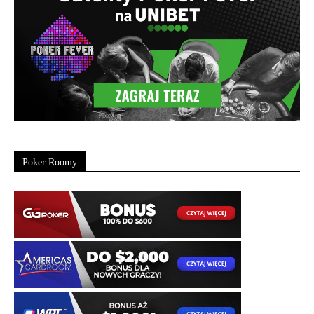
Poker Roomy