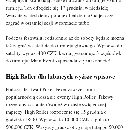
wstępnych, które dają szansę na awans do drugiego dnia
turnieju. Ten odbędzie się 17 grudnia, w niedzielę.
Właśnie w niedzielny poranek będzie można jeszcze
zagrać w ostatniej sesji w formacie turbo.
Podczas festiwalu, codziennie aż do soboty będzie można
też zagrać w satelicie do turnieju głównego. Wpisowe do
satelity wynosi 400 CZK, każda gwarantuje 3 wejściówki
do turnieju. Main Event zapowiada się znakomicie!
High Roller dla lubiących wyższe wpisowe
Podczas festiwali Poker Fever zawsze sporą
popularnością cieszą się eventy High Roller. Takowy
rozegrany zostanie również w czasie świątecznej
imprezy. High Roller rozpocznie się 15 grudnia o
godzinie 18:00. Wpisowe to 10.000 CZK, a pula to
500.000 CZK. Wszyscy gracze otrzymają tutaj po 50.000