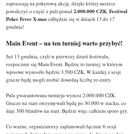
zapraszają na pokerową akcję, dzięki której możesz
2.000.000 CZK
Festiwal
powalczyć o część z puli ponad
.
Poker Fever X-mas
odbędzie się w dniach 13 do 17
grudnia!
Main Event – na ten turniej warto przybyć!
Już 13 grudnia, czyli w pierwszy dzień festiwalu,
rozpocznie się Main Event. Będzie to turniej, w którym
wpisowe wynosiło będzie 3.500 CZK. W każdej z sesji
gracze będę mogli zrobić dowolną liczbę re-entry.
Pula gwarantowana turnieju wynosi 2.000.000 CZK.
Gracze na start otrzymywali będą po 30.000 w stacku, co
daje 300 blindów na start. Będzie więc całkiem sporo gry.
Co ważne, organizatorzy zaplanowali łącznie 6 sesji