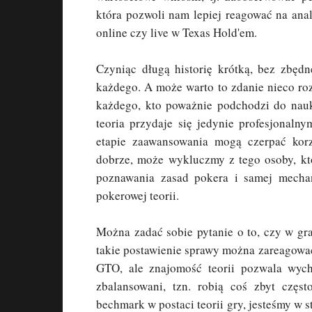
która pozwoli nam lepiej reagować na anal
online czy live w Texas Hold'em.
Czyniąc długą historię krótką, bez zbędn
każdego. A może warto to zdanie nieco roz
każdego, kto poważnie podchodzi do nauki
teoria przydaje się jedynie profesjonal
etapie zaawansowania mogą czerpać korz
dobrze, może wykluczmy z tego osoby, któ
poznawania zasad pokera i samej mechan
pokerowej teorii.
Można zadać sobie pytanie o to, czy w gr
takie postawienie sprawy można zareagować
GTO, ale znajomość teorii pozwala wych
zbalansowani, tzn. robią coś zbyt częst
bechmark w postaci teorii gry, jesteśmy w 