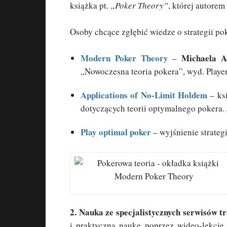
książka pt.
„Poker Theory”
, której autorem
Osoby chcące zgłębić wiedze o strategii pok
Modern Poker Theory
Michaela A
–
„Nowoczesna teoria pokera”, wyd. Player
Applications of No-Limit Holdem
– ksi
dotyczących teorii optymalnego pokera. 
Play optimal poker
– wyjśnienie strateg
2. Nauka ze specjalistycznych serwisów t
i praktyczną naukę poprzez wideo-lekcje, 