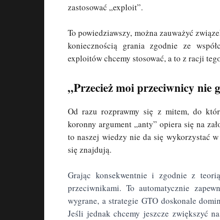
zastosować „exploit”.
To powiedziawszy, można zauważyć związe
koniecznością grania zgodnie ze współ
exploitów chcemy stosować, a to z racji te
„Przecież moi przeciwnicy nie
Od razu rozprawmy się z mitem, do które
koronny argument „anty” opiera się na zał
to naszej wiedzy nie da się wykorzystać 
się znajdują.
Grając konsekwentnie i zgodnie z teor
przeciwnikami. To automatycznie zapew
wygrane, a strategie GTO doskonale domin
Jeśli jednak chcemy jeszcze zwiększyć na