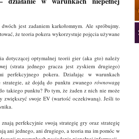
– działanie w warunkach niepełnej
y dwóch jest zadaniem karkołomnym. Ale spróbujmy.
tować, że teoria pokera wykorzystuje pojęcia używane
a dotyczącej optymalnej teorii gier (aka gto) należy
wej (strata jednego gracza jest zyskiem drugiego)
i perfekcyjnego pokera. Działając w warunkach
e strategie, aż dojdą do punktu zwanego
równowagą
 do takiego punktu? Po tym, że żaden z nich nie może
eby zwiększyć swoje EV (wartość oczekiwaną). Jeśli to
wnika.
znają perfekcyjnie swoją strategię gry oraz strategię
ają ani jednego, ani drugiego, a teoria ma im pomóc w
 decyzji w warunkach posiadania niepełnej informacji.