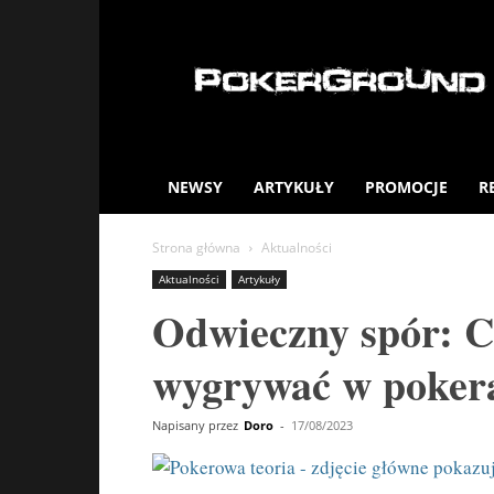
PokerGround.com
NEWSY
ARTYKUŁY
PROMOCJE
R
Strona główna
Aktualności
Aktualności
Artykuły
Odwieczny spór: Cz
wygrywać w poker
Napisany przez
Doro
-
17/08/2023