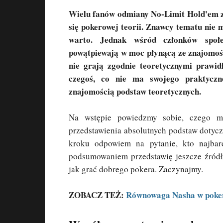
Wielu fanów odmiany No-Limit Hold'em z 
się pokerowej teorii. Znawcy tematu nie 
warto. Jednak wśród członków społe
powątpiewają w moc płynącą ze znajomości
nie grają zgodnie teoretycznymi prawi
czegoś, co nie ma swojego praktyczn
znajomością podstaw teoretycznych.
Na wstępie powiedzmy sobie, czego m
przedstawienia absolutnych podstaw dotyc
kroku odpowiem na pytanie, kto najbard
podsumowaniem przedstawię jeszcze źródła
jak grać dobrego pokera. Zaczynajmy.
ZOBACZ TEŻ:
Równowaga Nasha w pokerz