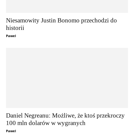
Niesamowity Justin Bonomo przechodzi do
historii
Pawel
Daniel Negreanu: Możliwe, że ktoś przekroczy
100 mln dolarów w wygranych
Pawel