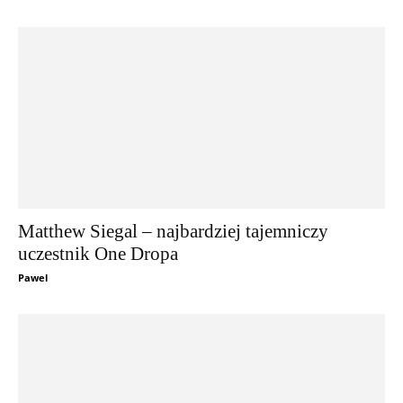
Matthew Siegal – najbardziej tajemniczy
uczestnik One Dropa
Pawel