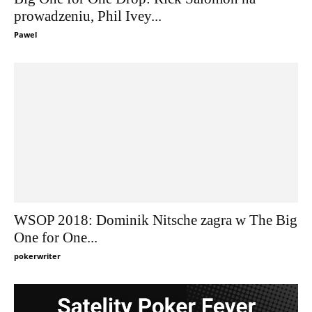
prowadzeniu, Phil Ivey...
Pawel
WSOP 2018: Dominik Nitsche zagra w The Big
One for One...
pokerwriter