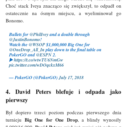
Choć stack Iveya znacząco się zwiększył, to odpadł on
ostatecznie na ósmym miejscu, a wyeliminował go
Bonomo.
Bullets for
@PhilIvey
and a double through
@JustinBonomo
!
Watch the
@WSOP
$1,000,000 Big One for
@OneDrop_All_In
play down to the final table on
PokerGO and
@ESPN
2.
▶️
https://t.co/wtwTU6NmGw
pic.twitter.com/wDOqckxM66
— PokerGO (@PokerGO)
July 17, 2018
4. David Peters blefuje i odpada jako
pierwszy
Był dopiero trzeci poziom podczas pierwszego dnia
Big One for One Drop
turnieju
, a blindy wynosiły