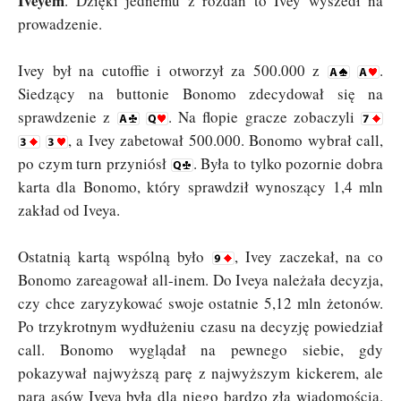
Iveyem
. Dzięki jednemu z rozdań to Ivey wyszedł na
prowadzenie.
Ivey był na cutoffie i otworzył za 500.000 z
.
Siedzący na buttonie Bonomo zdecydował się na
sprawdzenie z
. Na flopie gracze zobaczyli
, a Ivey zabetował 500.000. Bonomo wybrał call,
po czym turn przyniósł
. Była to tylko pozornie dobra
karta dla Bonomo, który sprawdził wynoszący 1,4 mln
zakład od Iveya.
Ostatnią kartą wspólną było
, Ivey zaczekał, na co
Bonomo zareagował all-inem. Do Iveya należała decyzja,
czy chce zaryzykować swoje ostatnie 5,12 mln żetonów.
Po trzykrotnym wydłużeniu czasu na decyzję powiedział
call. Bonomo wyglądał na pewnego siebie, gdy
pokazywał najwyższą parę z najwyższym kickerem, ale
para asów Iveya była dla niego bardzo złą wiadomością.