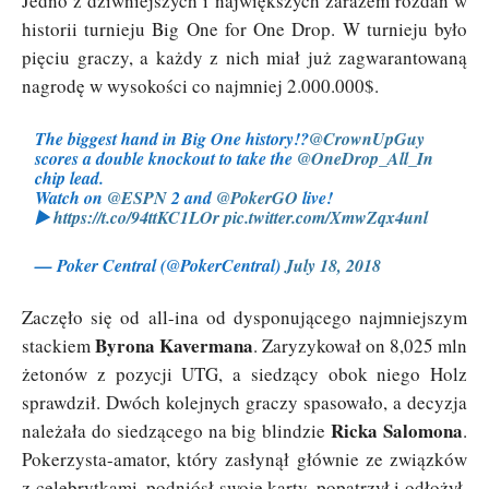
Jedno z dziwniejszych i największych zarazem rozdań w
historii turnieju Big One for One Drop. W turnieju było
pięciu graczy, a każdy z nich miał już zagwarantowaną
nagrodę w wysokości co najmniej 2.000.000$.
The biggest hand in Big One history!?
@CrownUpGuy
scores a double knockout to take the
@OneDrop_All_In
chip lead.
Watch on
@ESPN
2 and
@PokerGO
live!
▶️
https://t.co/94ttKC1LOr
pic.twitter.com/XmwZqx4unl
— Poker Central (@PokerCentral)
July 18, 2018
Zaczęło się od all-ina od dysponującego najmniejszym
Byrona Kavermana
stackiem
. Zaryzykował on 8,025 mln
żetonów z pozycji UTG, a siedzący obok niego Holz
sprawdził. Dwóch kolejnych graczy spasowało, a decyzja
Ricka Salomona
należała do siedzącego na big blindzie
.
Pokerzysta-amator, który zasłynął głównie ze związków
z celebrytkami, podniósł swoje karty, popatrzył i odłożył,