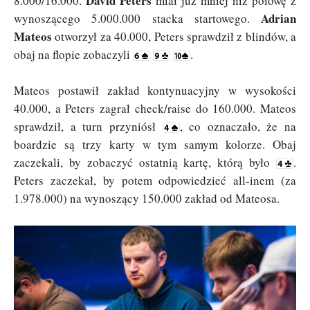
David Peters
8.000/16.000.
miał już mniej niż połowę z
Adrian
wynoszącego 5.000.000 stacka startowego.
Mateos
otworzył za 40.000, Peters sprawdził z blindów, a
obaj na flopie zobaczyli
.
Mateos postawił zakład kontynuacyjny w wysokości
40.000, a Peters zagrał check/raise do 160.000. Mateos
sprawdził, a turn przyniósł
, co oznaczało, że na
boardzie są trzy karty w tym samym kolorze. Obaj
zaczekali, by zobaczyć ostatnią kartę, którą było
.
Peters zaczekał, by potem odpowiedzieć all-inem (za
1.978.000) na wynoszący 150.000 zakład od Mateosa.