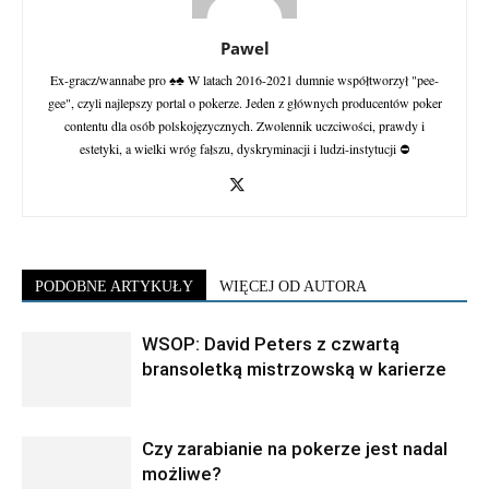
Pawel
Ex-gracz/wannabe pro ♠♣ W latach 2016-2021 dumnie współtworzył "pee-
gee", czyli najlepszy portal o pokerze. Jeden z głównych producentów poker
contentu dla osób polskojęzycznych. Zwolennik uczciwości, prawdy i
estetyki, a wielki wróg fałszu, dyskryminacji i ludzi-instytucji ⛔
PODOBNE ARTYKUŁY
WIĘCEJ OD AUTORA
WSOP: David Peters z czwartą
bransoletką mistrzowską w karierze
Czy zarabianie na pokerze jest nadal
możliwe?