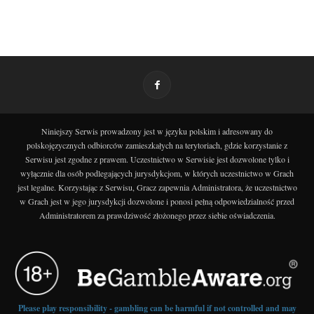
Niniejszy Serwis prowadzony jest w języku polskim i adresowany do
polskojęzycznych odbiorców zamieszkałych na terytoriach, gdzie korzystanie z
Serwisu jest zgodne z prawem. Uczestnictwo w Serwisie jest dozwolone tylko i
wyłącznie dla osób podlegających jurysdykcjom, w których uczestnictwo w Grach
jest legalne. Korzystając z Serwisu, Gracz zapewnia Administratora, że uczestnictwo
w Grach jest w jego jurysdykcji dozwolone i ponosi pełną odpowiedzialność przed
Administratorem za prawdziwość złożonego przez siebie oświadczenia.
Please play responsibility - gambling can be harmful if not controlled and may