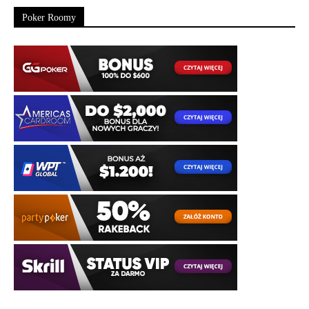
Poker Roomy