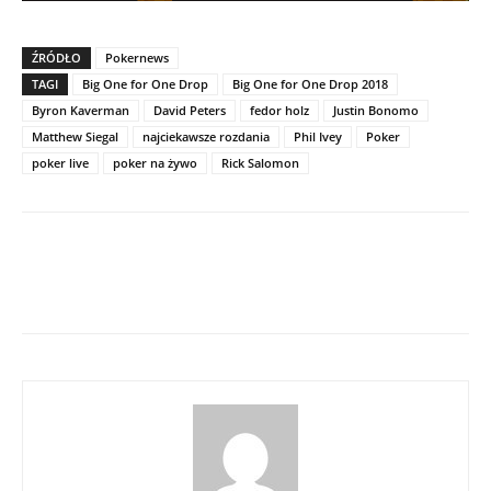
ŹRÓDŁO
Pokernews
TAGI
Big One for One Drop
Big One for One Drop 2018
Byron Kaverman
David Peters
fedor holz
Justin Bonomo
Matthew Siegal
najciekawsze rozdania
Phil Ivey
Poker
poker live
poker na żywo
Rick Salomon