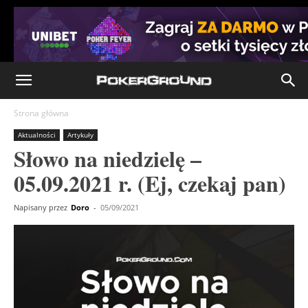
Strona główna
Aktualności
Artykuły
Słowo na niedzielę –
05.09.2021 r. (Ej, czekaj pan)
Napisany przez
Doro
-
05/09/2021