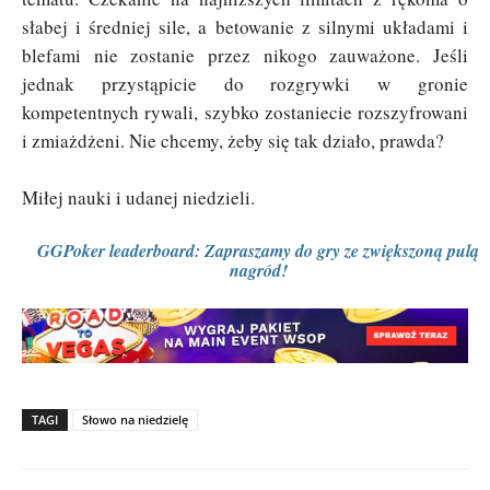
słabej i średniej sile, a betowanie z silnymi układami i
blefami nie zostanie przez nikogo zauważone. Jeśli
jednak przystąpicie do rozgrywki w gronie
kompetentnych rywali, szybko zostaniecie rozszyfrowani
i zmiażdżeni. Nie chcemy, żeby się tak działo, prawda?
Miłej nauki i udanej niedzieli.
GGPoker leaderboard: Zapraszamy do gry ze zwiększoną pulą
nagród!
TAGI
Słowo na niedzielę