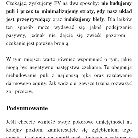
nie budujemy
Czekając, zyskujemy EV na dwa sposoby:
puli i przez to minimalizujemy straty, gdy nasz układ
jest przegrywający
indukujemy blefy
oraz
. Dla laików
ten sposób może wydawać się jakoś podejrzanie
pasywny, jednak nie dajcie się zwieść pozorom –
czekanie jest potężną bronią.
W tym miejscu warto również wspomnieć o tym, jakie
mogą być negatywne następstwa czekania. Te obejmują
niebudowanie puli z najlepszą ręką oraz rozdawanie
darmowego equity. Jak widzicie, zawsze trzeba rozważyć
za i przeciw.
Podsumowanie
Jeśli chcecie wznieść swoje pokerowe umiejętności na
kolejny poziom, zainteresujcie się zgłębieniem tego
tematu. Czekanie na najniższych limitach z rękoma o