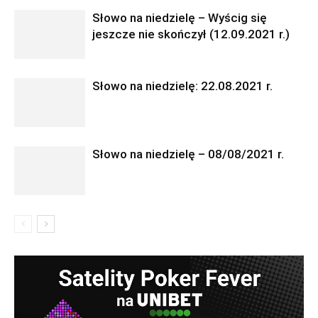
Słowo na niedzielę – Wyścig się
jeszcze nie skończył (12.09.2021 r.)
Słowo na niedzielę: 22.08.2021 r.
Słowo na niedzielę – 08/08/2021 r.