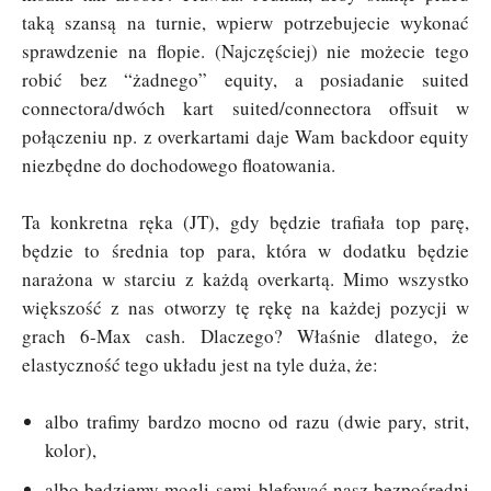
taką szansą na turnie, wpierw potrzebujecie wykonać
sprawdzenie na flopie. (Najczęściej) nie możecie tego
robić bez “żadnego” equity, a posiadanie suited
connectora/dwóch kart suited/connectora offsuit w
połączeniu np. z overkartami daje Wam backdoor equity
niezbędne do dochodowego floatowania.
Ta konkretna ręka (JT), gdy będzie trafiała top parę,
będzie to średnia top para, która w dodatku będzie
narażona w starciu z każdą overkartą. Mimo wszystko
większość z nas otworzy tę rękę na każdej pozycji w
grach 6-Max cash. Dlaczego? Właśnie dlatego, że
elastyczność tego układu jest na tyle duża, że:
albo trafimy bardzo mocno od razu (dwie pary, strit,
kolor),
albo będziemy mogli semi-blefować nasz bezpośredni