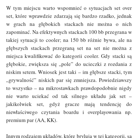
W tym miejscu warto wspomnieć o sytuacjach set over
set, które wprawdzie zdarzają się bardzo rzadko, jednak
w grach na głębokich stackach nie można o nich
zapominać. Na efektywnych stackach 100 bb przegrana w
takiej sytuacji to cooler; na 150 bb różnie bywa, ale na
głębszych stackach przegraną set na set nie można z
miejsca kwalifikować do kategorii cooler. Gdy stacki są
głębokie, zwiększa się „pole” do ucieczki z rozdania z
niskim setem. Wniosek jest taki – im głębsze stacki, tym
„grywalność” niskich par się zmniejsza. Powiedziawszy
to wszystko – na mikrostawkach prawdopodobnie nigdy
nie warto uciekać od tak silnego układu jak set –
jakikolwiek set, gdyż gracze mają tendencję do
niewłaściwego czytania boardu i overplayowania np.
premium par (AA, KK).
Innym rodzajem układów, które brylują w tej kategorii, są