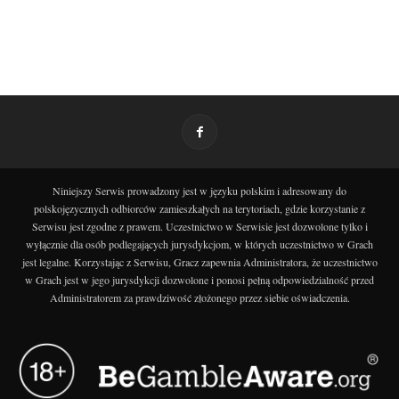
Niniejszy Serwis prowadzony jest w języku polskim i adresowany do
polskojęzycznych odbiorców zamieszkałych na terytoriach, gdzie korzystanie z
Serwisu jest zgodne z prawem. Uczestnictwo w Serwisie jest dozwolone tylko i
wyłącznie dla osób podlegających jurysdykcjom, w których uczestnictwo w Grach
jest legalne. Korzystając z Serwisu, Gracz zapewnia Administratora, że uczestnictwo
w Grach jest w jego jurysdykcji dozwolone i ponosi pełną odpowiedzialność przed
Administratorem za prawdziwość złożonego przez siebie oświadczenia.