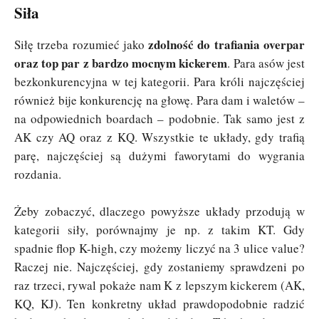
Siła
zdolność do trafiania overpar
Siłę trzeba rozumieć jako
oraz top par z bardzo mocnym kickerem
. Para asów jest
bezkonkurencyjna w tej kategorii. Para króli najczęściej
również bije konkurencję na głowę. Para dam i waletów –
na odpowiednich boardach – podobnie. Tak samo jest z
AK czy AQ oraz z KQ. Wszystkie te układy, gdy trafią
parę, najczęściej są dużymi faworytami do wygrania
rozdania.
Żeby zobaczyć, dlaczego powyższe układy przodują w
kategorii siły, porównajmy je np. z takim KT. Gdy
spadnie flop K-high, czy możemy liczyć na 3 ulice value?
Raczej nie. Najczęściej, gdy zostaniemy sprawdzeni po
raz trzeci, rywal pokaże nam K z lepszym kickerem (AK,
KQ, KJ). Ten konkretny układ prawdopodobnie radzić