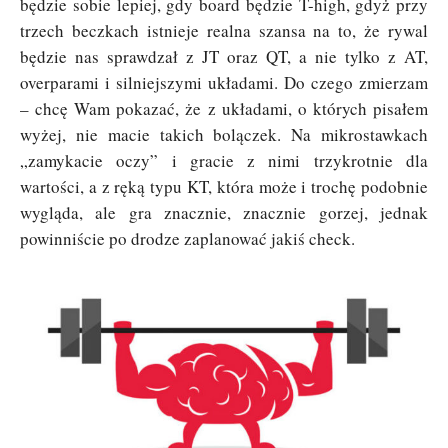
będzie sobie lepiej, gdy board będzie T-high, gdyż przy
trzech beczkach istnieje realna szansa na to, że rywal
będzie nas sprawdzał z JT oraz QT, a nie tylko z AT,
overparami i silniejszymi układami. Do czego zmierzam
– chcę Wam pokazać, że z układami, o których pisałem
wyżej, nie macie takich bolączek. Na mikrostawkach
„zamykacie oczy” i gracie z nimi trzykrotnie dla
wartości, a z ręką typu KT, która może i trochę podobnie
wygląda, ale gra znacznie, znacznie gorzej, jednak
powinniście po drodze zaplanować jakiś check.