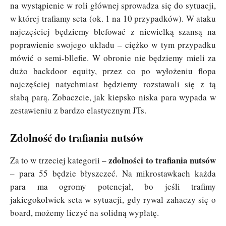
na wystąpienie w roli głównej sprowadza się do sytuacji,
w której trafiamy seta (ok. 1 na 10 przypadków). W ataku
najczęściej będziemy blefować z niewielką szansą na
poprawienie swojego układu – ciężko w tym przypadku
mówić o semi-bllefie. W obronie nie będziemy mieli za
dużo backdoor equity, przez co po wyłożeniu flopa
najczęściej natychmiast będziemy rozstawali się z tą
słabą parą. Zobaczcie, jak kiepsko niska para wypada w
zestawieniu z bardzo elastycznym JTs.
Zdolność do trafiania nutsów
zdolności to trafiania nutsów
Za to w trzeciej kategorii –
– para 55 będzie błyszczeć. Na mikrostawkach każda
para ma ogromy potencjał, bo jeśli trafimy
jakiegokolwiek seta w sytuacji, gdy rywal zahaczy się o
board, możemy liczyć na solidną wypłatę.