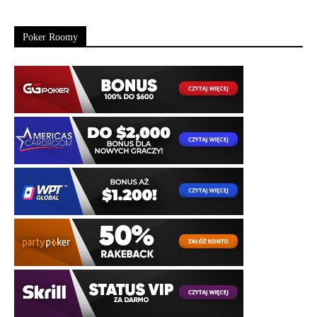
Poker Roomy