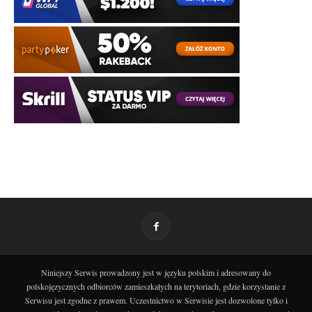
Niniejszy Serwis prowadzony jest w języku polskim i adresowany do
polskojęzycznych odbiorców zamieszkałych na terytoriach, gdzie korzystanie z
Serwisu jest zgodne z prawem. Uczestnictwo w Serwisie jest dozwolone tylko i