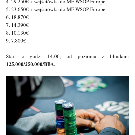
4. 29.250€ + wejściówka do ME WSOP Europe
5. 23.650€ + wejściówka do ME WSOP Europe
6. 18.870€
7. 14.390€
8. 10.130€
9. 7.800€
Start o godz. 14:00, od poziomu z blindami
125.000/250.000/BBA
.