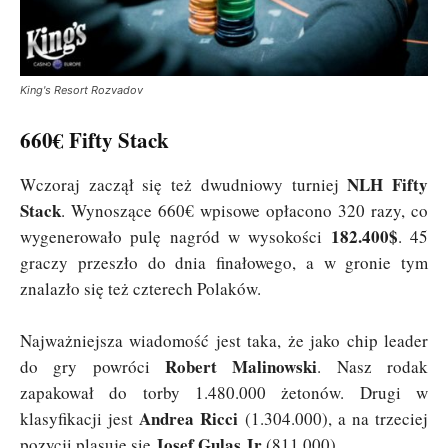
King's Resort Rozvadov
660€ Fifty Stack
NLH Fifty
Wczoraj zaczął się też dwudniowy turniej
Stack
. Wynoszące 660€ wpisowe opłacono 320 razy, co
182.400$
wygenerowało pulę nagród w wysokości
. 45
graczy przeszło do dnia finałowego, a w gronie tym
znalazło się też czterech Polaków.
Najważniejsza wiadomość jest taka, że jako chip leader
Robert Malinowski
do gry powróci
. Nasz rodak
zapakował do torby 1.480.000 żetonów. Drugi w
Andrea Ricci
klasyfikacji jest
(1.304.000), a na trzeciej
Josef Gulas Jr
pozycji plasuje się
(811.000).