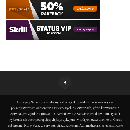
Niniejszy Serwis prowadzony jest w języku polskim i adresowany do
polskojęzycznych odbiorców zamieszkałych na terytoriach, gdzie korzystanie z
Serwisu jest zgodne z prawem. Uczestnictwo w Serwisie jest dozwolone tylko i
wyłącznie dla osób podlegających jurysdykcjom, w których uczestnictwo w Grach
jest legalne. Korzystając z Serwisu, Gracz zapewnia Administratora, że uczestnictwo