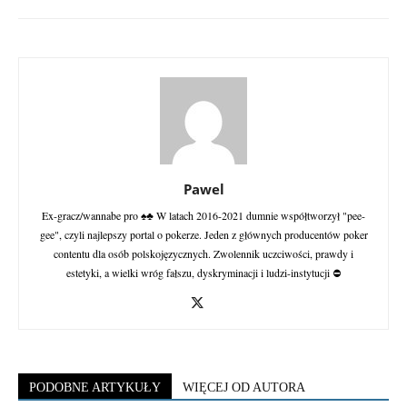
Pawel
Ex-gracz/wannabe pro ♠♣ W latach 2016-2021 dumnie współtworzył "pee-
gee", czyli najlepszy portal o pokerze. Jeden z głównych producentów poker
contentu dla osób polskojęzycznych. Zwolennik uczciwości, prawdy i
estetyki, a wielki wróg fałszu, dyskryminacji i ludzi-instytucji ⛔
PODOBNE ARTYKUŁY
WIĘCEJ OD AUTORA