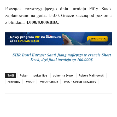
Początek rozstrzygającego dnia turnieju Fifty Stack
zaplanowano na godz. 15:00. Gracze zaczną od poziomu
4.000/8.000/BBA
z blindami
.
SHR Bowl Europe: Santi Jiang najlepszy w evencie Short
Deck, dziś finał turnieju za 100.000$
TAGI
Poker
poker live
poker na żywo
Robert Malinowski
rozvadov
WSOP
WSOP Circuit
WSOP Circuit Rozvadov