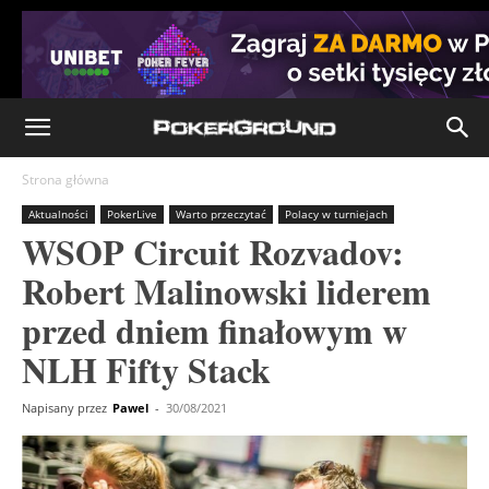
Strona główna
Aktualności
PokerLive
Warto przeczytać
Polacy w turniejach
WSOP Circuit Rozvadov:
Robert Malinowski liderem
przed dniem finałowym w
NLH Fifty Stack
Napisany przez
Pawel
-
30/08/2021