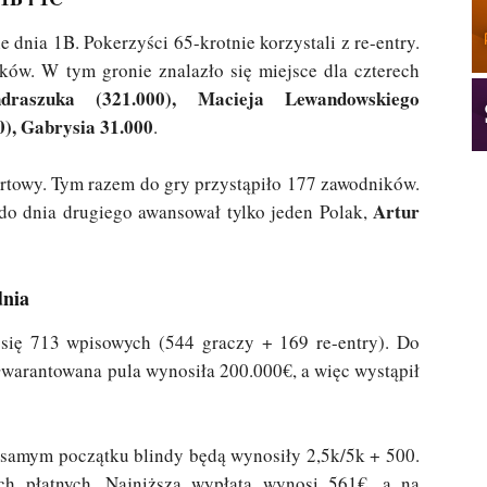
e dnia 1B. Pokerzyści 65-krotnie korzystali z re-entry.
ów. W tym gronie znalazło się miejsce dla czterech
draszuka
(321.000), Macieja Lewandowskiego
0),
Gabrysia 31.000
.
tartowy. Tym razem do gry przystąpiło 177 zawodników.
Artur
y do dnia drugiego awansował tylko jeden Polak,
dnia
 się 713 wpisowych (544 graczy + 169 re-entry). Do
Gwarantowana pula wynosiła 200.000€, a więc wystąpił
 samym początku blindy będą wynosiły 2,5k/5k + 500.
ch płatnych. Najniższa wypłata wynosi 561€, a na