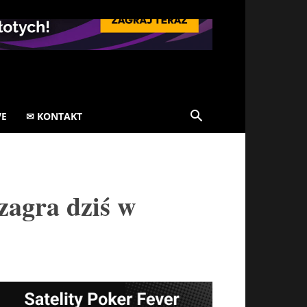
VE
✉ KONTAKT
zagra dziś w