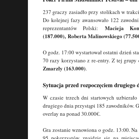
237 graczy zasiadło przy stolikach w trakci
Do kolejnej fazy awansowało 122 zawodnik
Macieja Kon
reprezentantów Polski:
(187.000),
Roberta Malinowskiego (77.50
O godz. 17:00 wystartował ostatni dzień s
70 razy korzystano z re-entry. Z tej grup
Zmarzły (163.000)
.
Sytuacja przed rozpoczęciem drugiego 
W czasie trzech dni startowych uzbierało
drugiego dnia przystąpi 185 zawodników. 
overlay na ponad 30.000€.
Gra zostanie wznowiona o godz. 13:00. Na
95 pokerzystów znajdzie się na miejsca