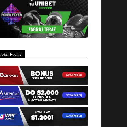
Poker Roomy