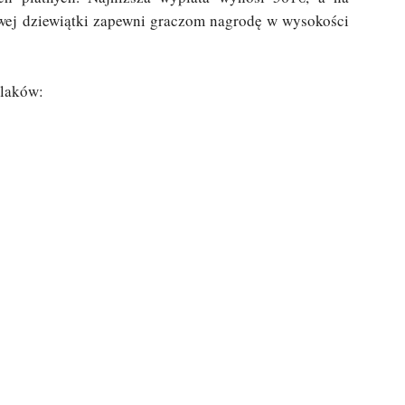
wej dziewiątki zapewni graczom nagrodę w wysokości
olaków: