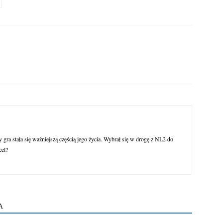
y gra stała się ważniejszą częścią jego życia. Wybrał się w drogę z NL2 do
cel?
A