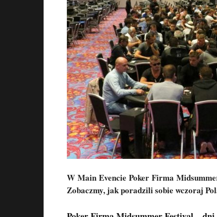
W Main Evencie Poker Firma Midsummer Fe
Zobaczmy, jak poradzili sobie wczoraj Pol
Poker Firma Midsummer Festival – dni 