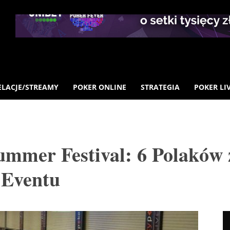
ELACJE/STREAMY
POKER ONLINE
STRATEGIA
POKER LI
mmer Festival: 6 Polaków 
 Eventu