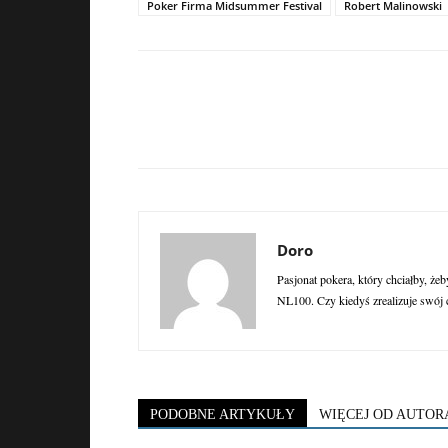
Poker Firma Midsummer Festival
Robert Malinowski
Doro
Pasjonat pokera, który chciałby, żeb
NL100. Czy kiedyś zrealizuje swój 
PODOBNE ARTYKUŁY
WIĘCEJ OD AUTOR