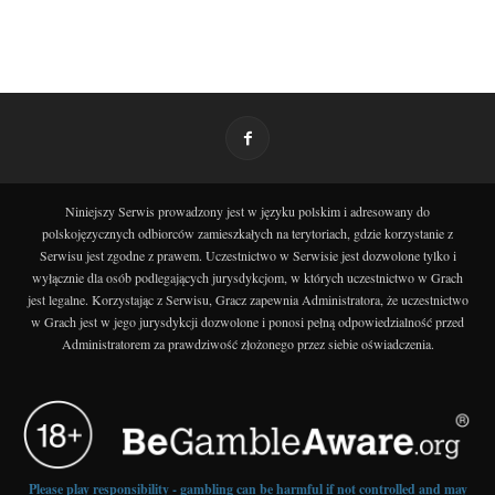
Niniejszy Serwis prowadzony jest w języku polskim i adresowany do
polskojęzycznych odbiorców zamieszkałych na terytoriach, gdzie korzystanie z
Serwisu jest zgodne z prawem. Uczestnictwo w Serwisie jest dozwolone tylko i
wyłącznie dla osób podlegających jurysdykcjom, w których uczestnictwo w Grach
jest legalne. Korzystając z Serwisu, Gracz zapewnia Administratora, że uczestnictwo
w Grach jest w jego jurysdykcji dozwolone i ponosi pełną odpowiedzialność przed
Administratorem za prawdziwość złożonego przez siebie oświadczenia.
Please play responsibility - gambling can be harmful if not controlled and may