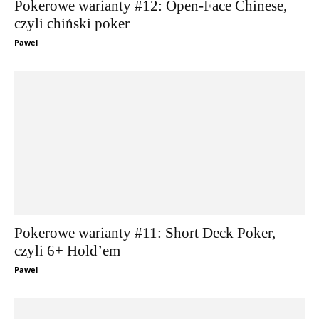
Pokerowe warianty #12: Open-Face Chinese,
czyli chiński poker
Pawel
Pokerowe warianty #11: Short Deck Poker,
czyli 6+ Hold’em
Pawel