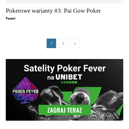
Pokerowe warianty #3: Pai Gow Poker
Pawel
1
2