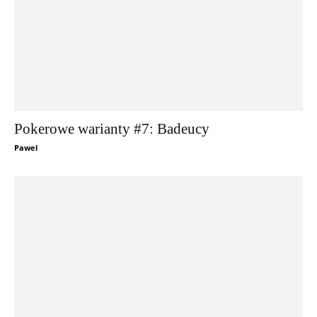
Pokerowe warianty #7: Badeucy
Pawel