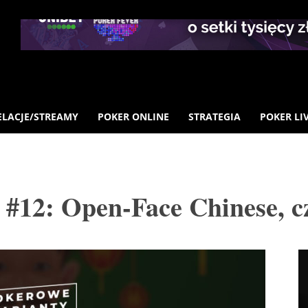
ELACJE/STREAMY
POKER ONLINE
STRATEGIA
POKER LI
#12: Open-Face Chinese, cz