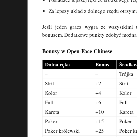
Za lepszy układ z dolnego rzędu otrzymuj
Jeśli jeden gracz wygra ze wszystkimi 
bonusem. Dodatkowe punkty zdobyć można te
Bonusy w Open-Face Chinese
Dolna ręka
Bonus
Środko
–
–
Trójka
Strit
+2
Strit
Kolor
+4
Kolor
Full
+6
Full
Kareta
+10
Kareta
Poker
+15
Poker
Poker królewski
+25
Poker k