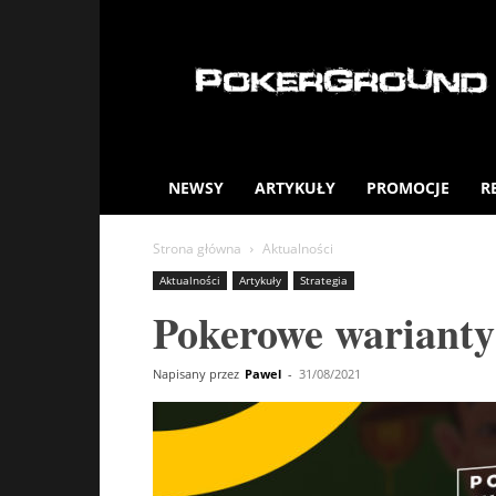
PokerGround.com
NEWSY
ARTYKUŁY
PROMOCJE
R
Strona główna
Aktualności
Aktualności
Artykuły
Strategia
Pokerowe warianty 
Napisany przez
Pawel
-
31/08/2021