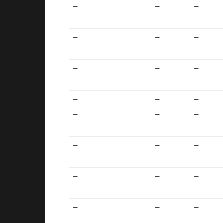
–
–
–
–
–
–
–
–
–
–
–
–
–
–
–
–
–
–
–
–
–
–
–
–
–
–
–
–
–
–
–
–
–
–
–
–
–
–
–
–
–
–
–
–
–