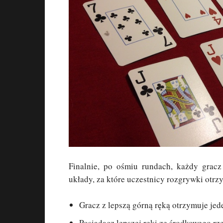
Finalnie, po ośmiu rundach, każdy grac
układy, za które uczestnicy rozgrywki otrz
Gracz z lepszą górną ręką otrzymuje jed
Posiadacz lepszej ręki ze środkowego rz