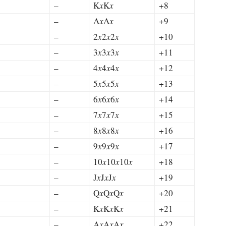
–
K
x
K
x
+8
–
A
x
A
x
+9
–
2
x
2
x
2
x
+10
–
3
x
3
x
3
x
+11
–
4
x
4
x
4
x
+12
–
5
x
5
x
5
x
+13
–
6
x
6
x
6
x
+14
–
7
x
7
x
7
x
+15
–
8
x
8
x
8
x
+16
–
9
x
9
x
9
x
+17
–
10
x
10
x
10
x
+18
–
J
x
J
x
J
x
+19
–
Q
x
Q
x
Q
x
+20
–
K
x
K
x
K
x
+21
–
A
x
A
x
A
x
+22