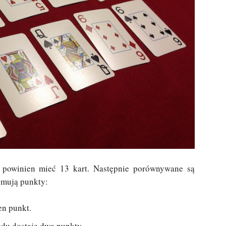
z powinien mieć 13 kart. Następnie porównywane są
ymują punkty:
en punkt.
ędu dostaje dwa punkty.