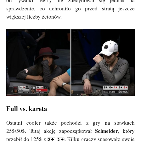
od rywalki. Berry nie zdecydował się jednak na
sprawdzenie, co uchroniło go przed stratą jeszcze
większej liczby żetonów.
Full vs. kareta
Ostatni cooler także pochodzi z gry na stawkach
Schneider
25$/50$. Tutaj akcję zapoczątkował
, który
przebił do 125$ z
. Kilku graczy spasowało swoje