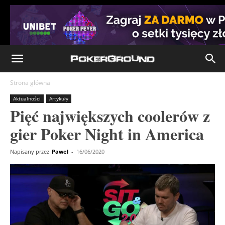
Strona główna
Aktualności
Artykuły
Pięć największych coolerów z
gier Poker Night in America
Napisany przez
Pawel
-
16/06/2020