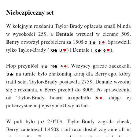
Niebezpieczny set
W kolejnym rozdaniu Taylor-Brady opłacała small blinda
Dentale
w wysokości 25$, a
wrzucał w ciemno 50$.
Berry
otworzył przebiciem za 150$ z
. Sprawdzili
tylko Taylor-Brady (
) i Dentale (
).
Flop przyniósł
. Wszyscy gracze zaczekali.
na turnie było znakomitą kartą dla Berry'ego, który
trafił seta. Taylor-Brady postawiła 275$, Dentale wycofał
się z rozdania, a Berry przebił do 800$. Po sprawdzeniu
od Taylor-Brady, board uzupełniło
, dając tej
pokerzystce najlepszy możliwy układ.
W puli było już 2.050$. Taylor-Brady zagrała check,
Berry zabetował 1.450$ i od razu dostał zagranie all-in