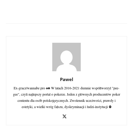
Pawel
Ex-gracz/wannabe pro ♠♣ W latach 2016-2021 dumnie współtworzył "pee-
gee", czyli najlepszy portal o pokerze. Jeden z głównych producentów poker
contentu dla osób polskojęzycznych. Zwolennik uczciwości, prawdy i
estetyki, a wielki wróg fałszu, dyskryminacji i ludzi-instytucji ⛔