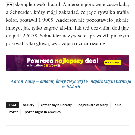
skompletowało board, Anderson ponownie zaczekała,
a Schneider, który mógł zakładać, że jego rywalka trafiła
kolor, postawił 1.900$. Anderson nie pozostawało już nic
innego, jak tylko zagrać all-in. Tak też uczyniła, dodając
do puli 2.625$. Schneider oczywiście sprawdził, po czym
pokiwał tylko głową, wyrażając rozczarowanie.
Aaron Zang – amator, który zwyciężył w najdroższym turnieju
w historii
TAGI
coolery
esther taylor-brady
największe coolery
pnia
Poker
poker night in america