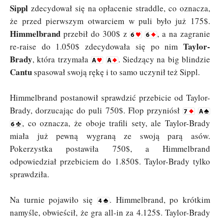
Sippl
zdecydował się na opłacenie straddle, co oznacza,
że przed pierwszym otwarciem w puli było już 175$.
Himmelbrand
przebił do 300$ z
, a na zagranie
Taylor-
re-raise do 1.050$ zdecydowała się po nim
Brady
, która trzymała
. Siedzący na big blindzie
Cantu
spasował swoją rękę i to samo uczynił też Sippl.
Himmelbrand postanowił sprawdzić przebicie od Taylor-
Brady, dorzucając do puli 750$. Flop przyniósł
, co oznacza, że oboje trafili sety, ale Taylor-Brady
miała już pewną wygraną ze swoją parą asów.
Pokerzystka postawiła 750$, a Himmelbrand
odpowiedział przebiciem do 1.850$. Taylor-Brady tylko
sprawdziła.
Na turnie pojawiło się
. Himmelbrand, po krótkim
namyśle, obwieścił, że gra all-in za 4.125$. Taylor-Brady