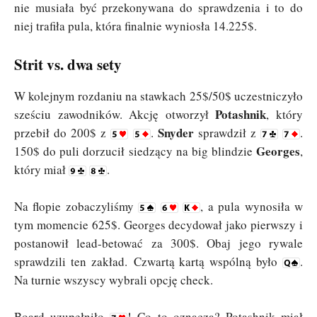
nie musiała być przekonywana do sprawdzenia i to do
niej trafiła pula, która finalnie wyniosła 14.225$.
Strit vs. dwa sety
W kolejnym rozdaniu na stawkach 25$/50$ uczestniczyło
Potashnik
sześciu zawodników. Akcję otworzył
, który
Snyder
przebił do 200$ z
.
sprawdził z
.
Georges
150$ do puli dorzucił siedzący na big blindzie
,
który miał
.
Na flopie zobaczyliśmy
, a pula wynosiła w
tym momencie 625$. Georges decydował jako pierwszy i
postanowił lead-betować za 300$. Obaj jego rywale
sprawdzili ten zakład. Czwartą kartą wspólną było
.
Na turnie wszyscy wybrali opcję check.
Board uzupełniło
! Co to oznacza? Potashnik miał