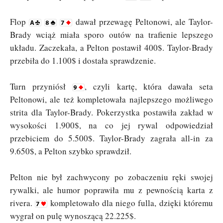
Flop
dawał przewagę Peltonowi, ale Taylor-
Brady wciąż miała sporo outów na trafienie lepszego
układu. Zaczekała, a Pelton postawił 400$. Taylor-Brady
przebiła do 1.100$ i dostała sprawdzenie.
Turn przyniósł
, czyli kartę, która dawała seta
Peltonowi, ale też kompletowała najlepszego możliwego
strita dla Taylor-Brady. Pokerzystka postawiła zakład w
wysokości 1.900$, na co jej rywal odpowiedział
przebiciem do 5.500$. Taylor-Brady zagrała all-in za
9.650$, a Pelton szybko sprawdził.
Pelton nie był zachwycony po zobaczeniu ręki swojej
rywalki, ale humor poprawiła mu z pewnością karta z
rivera.
kompletowało dla niego fulla, dzięki któremu
wygrał on pulę wynoszącą 22.225$.