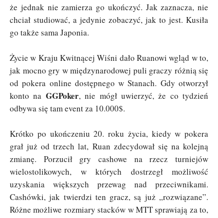
że jednak nie zamierza go ukończyć. Jak zaznacza, nie
chciał studiować, a jedynie zobaczyć, jak to jest. Kusiła
go także sama Japonia.
Życie w Kraju Kwitnącej Wiśni dało Ruanowi wgląd w to,
jak mocno gry w międzynarodowej puli graczy różnią się
od pokera online dostępnego w Stanach. Gdy otworzył
GGPoker
konto na
, nie mógł uwierzyć, że co tydzień
odbywa się tam event za 10.000$.
Krótko po ukończeniu 20. roku życia, kiedy w pokera
grał już od trzech lat, Ruan zdecydował się na kolejną
zmianę. Porzucił gry cashowe na rzecz turniejów
wielostolikowych, w których dostrzegł możliwość
uzyskania większych przewag nad przeciwnikami.
Cashówki, jak twierdzi ten gracz, są już „rozwiązane”.
Różne możliwe rozmiary stacków w MTT sprawiają za to,