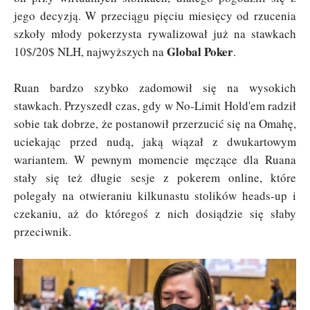
jego decyzją. W przeciągu pięciu miesięcy od rzucenia
szkoły młody pokerzysta rywalizował już na stawkach
Global Poker
10$/20$ NLH, najwyższych na
.
Ruan bardzo szybko zadomowił się na wysokich
stawkach. Przyszedł czas, gdy w No-Limit Hold'em radził
sobie tak dobrze, że postanowił przerzucić się na Omahę,
uciekając przed nudą, jaką wiązał z dwukartowym
wariantem. W pewnym momencie męczące dla Ruana
stały się też długie sesje z pokerem online, które
polegały na otwieraniu kilkunastu stolików heads-up i
czekaniu, aż do któregoś z nich dosiądzie się słaby
przeciwnik.