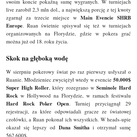
swoim koncie pokaźną sumę wygranych. W turniejach
live zarobił 2,3 mln dol., a największą porcję z tej kwoty
Main Evencie SHRB
zgarnął za trzecie miejsce w
Europe
. Ruan świetnie spisywał się też w turniejach
organizowanych na Florydzie, gdzie w pokera grać
można już od 18. roku życia.
Skok na głęboką wodę
W sierpniu pokerowy świat po raz pierwszy usłyszał o
50.000$
Ruanie. Młodzieniec zwyciężył wtedy w evencie
Super High Roller
Seminole Hard
, który rozegrano w
Rock
w Hollywood na Florydzie, w ramach festiwalu
Hard Rock Poker Open
. Turniej przyciągnął 29
rejestracji, za które odpowiadali gracze ze światowej
czołówki, a Ruan pokonał ich wszystkich. W heads-upie
Dana Smitha
okazał się lepszy od
i otrzymał sumę
562.600$.