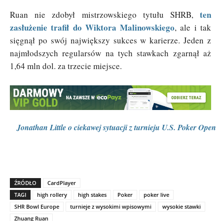
ten
Ruan nie zdobył mistrzowskiego tytułu SHRB,
zasłużenie trafił do Wiktora Malinowskiego
, ale i tak
sięgnął po swój największy sukces w karierze. Jeden z
najmłodszych regularsów na tych stawkach zgarnął aż
1,64 mln dol. za trzecie miejsce.
Jonathan Little o ciekawej sytuacji z turnieju U.S. Poker Open
ŹRÓDŁO
CardPlayer
TAGI
high rollery
high stakes
Poker
poker live
SHR Bowl Europe
turnieje z wysokimi wpisowymi
wysokie stawki
Zhuang Ruan