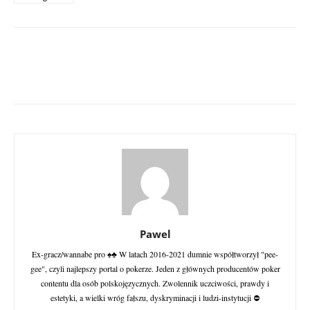
Pawel
Ex-gracz/wannabe pro ♠♣ W latach 2016-2021 dumnie współtworzył "pee-
gee", czyli najlepszy portal o pokerze. Jeden z głównych producentów poker
contentu dla osób polskojęzycznych. Zwolennik uczciwości, prawdy i
estetyki, a wielki wróg fałszu, dyskryminacji i ludzi-instytucji ⛔