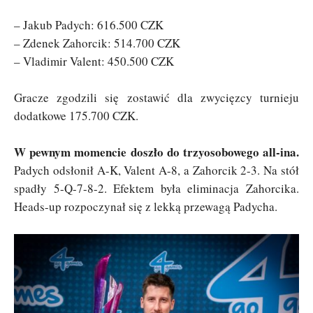
– Jakub Padych: 616.500 CZK
– Zdenek Zahorcik: 514.700 CZK
– Vladimir Valent: 450.500 CZK
Gracze zgodzili się zostawić dla zwycięzcy turnieju
dodatkowe 175.700 CZK.
W pewnym momencie doszło do trzyosobowego all-ina.
Padych odsłonił A-K, Valent A-8, a Zahorcik 2-3. Na stół
spadły 5-Q-7-8-2. Efektem była eliminacja Zahorcika.
Heads-up rozpoczynał się z lekką przewagą Padycha.