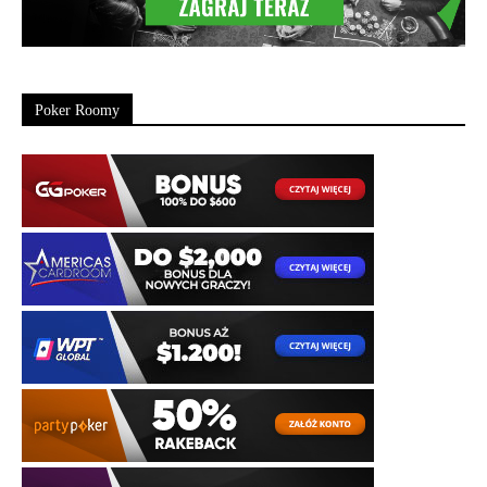
Poker Roomy