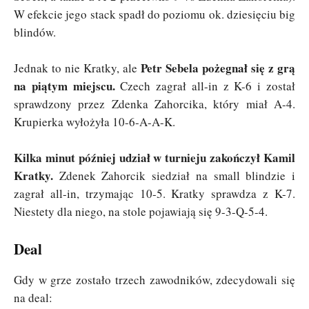
W efekcie jego stack spadł do poziomu ok. dziesięciu big
blindów.
Petr Sebela pożegnał się z grą
Jednak to nie Kratky, ale
na piątym miejscu.
Czech zagrał all-in z K-6 i został
sprawdzony przez Zdenka Zahorcika, który miał A-4.
Krupierka wyłożyła 10-6-A-A-K.
Kilka minut później udział w turnieju zakończył Kamil
Kratky.
Zdenek Zahorcik siedział na small blindzie i
zagrał all-in, trzymając 10-5. Kratky sprawdza z K-7.
Niestety dla niego, na stole pojawiają się 9-3-Q-5-4.
Deal
Gdy w grze zostało trzech zawodników, zdecydowali się
na deal: