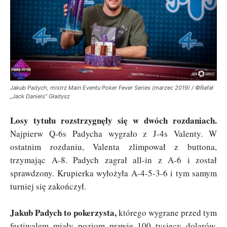
Jakub Padych, mistrz Main Eventu Poker Fever Series (marzec 2019) / ©Rafał
„Jack Daniels” Gładysz
Losy tytułu rozstrzygnęły się w dwóch rozdaniach.
Najpierw Q-6s Padycha wygrało z J-4s Valenty. W
ostatnim rozdaniu, Valenta zlimpował z buttona,
trzymając A-8. Padych zagrał all-in z A-6 i został
sprawdzony. Krupierka wyłożyła A-4-5-3-6 i tym samym
turniej się zakończył.
Jakub Padych to pokerzysta,
którego wygrane przed tym
festiwalem miały poziom prawie 100 tysięcy dolarów.