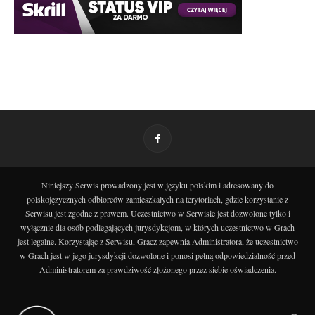
Niniejszy Serwis prowadzony jest w języku polskim i adresowany do
polskojęzycznych odbiorców zamieszkałych na terytoriach, gdzie korzystanie z
Serwisu jest zgodne z prawem. Uczestnictwo w Serwisie jest dozwolone tylko i
wyłącznie dla osób podlegających jurysdykcjom, w których uczestnictwo w Grach
jest legalne. Korzystając z Serwisu, Gracz zapewnia Administratora, że uczestnictwo
w Grach jest w jego jurysdykcji dozwolone i ponosi pełną odpowiedzialność przed
Administratorem za prawdziwość złożonego przez siebie oświadczenia.