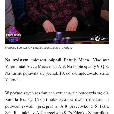
Mateusz Łuniewski / ©Rafał „Jack Daniels” Gładysz
Na szóstym miejscu odpadł Patrik Meca.
Vladimir
Valent miał A-J, a Meca miał A-9. Na flopie spadły 9-Q-8.
Na turnie pojawiła się jednak 10, co skompletowało strita
Valencie.
W późniejszych rozdaniach sytuacja źle potoczyła się dla
Kamila Kratky. Czeski pokerzysta w dwóch rozdaniach
podwoił rywali (przegrał z A-8 przeciwko 5-5 Petra
Sebeli, a także z A-2 przeciwko 9-7s Zdenka Zahorcika).