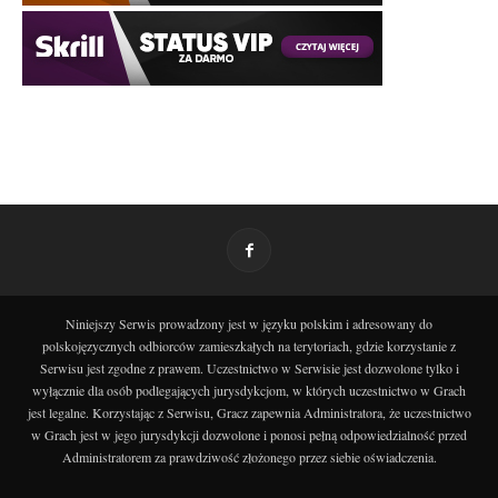
Niniejszy Serwis prowadzony jest w języku polskim i adresowany do
polskojęzycznych odbiorców zamieszkałych na terytoriach, gdzie korzystanie z
Serwisu jest zgodne z prawem. Uczestnictwo w Serwisie jest dozwolone tylko i
wyłącznie dla osób podlegających jurysdykcjom, w których uczestnictwo w Grach
jest legalne. Korzystając z Serwisu, Gracz zapewnia Administratora, że uczestnictwo
w Grach jest w jego jurysdykcji dozwolone i ponosi pełną odpowiedzialność przed
Administratorem za prawdziwość złożonego przez siebie oświadczenia.