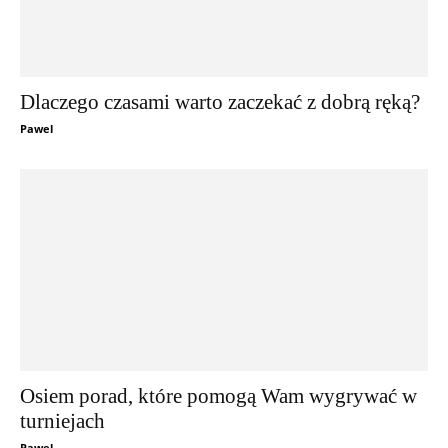
Dlaczego czasami warto zaczekać z dobrą ręką?
Pawel
Osiem porad, które pomogą Wam wygrywać w
turniejach
Pawel