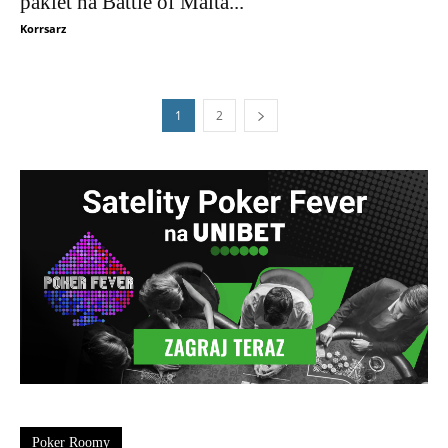
pakiet na Battle of Malta...
Korrsarz
1
2
Poker Roomy