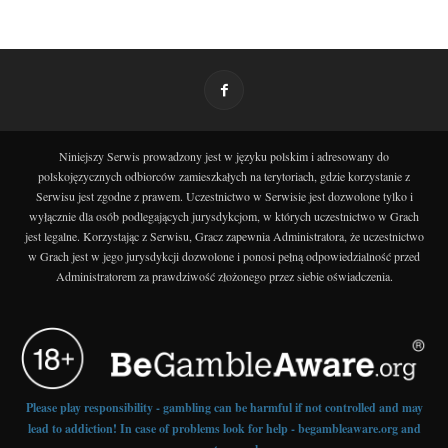
Niniejszy Serwis prowadzony jest w języku polskim i adresowany do
polskojęzycznych odbiorców zamieszkałych na terytoriach, gdzie korzystanie z
Serwisu jest zgodne z prawem. Uczestnictwo w Serwisie jest dozwolone tylko i
wyłącznie dla osób podlegających jurysdykcjom, w których uczestnictwo w Grach
jest legalne. Korzystając z Serwisu, Gracz zapewnia Administratora, że uczestnictwo
w Grach jest w jego jurysdykcji dozwolone i ponosi pełną odpowiedzialność przed
Administratorem za prawdziwość złożonego przez siebie oświadczenia.
Please play responsibility - gambling can be harmful if not controlled and may
lead to addiction! In case of problems look for help - begambleaware.org and