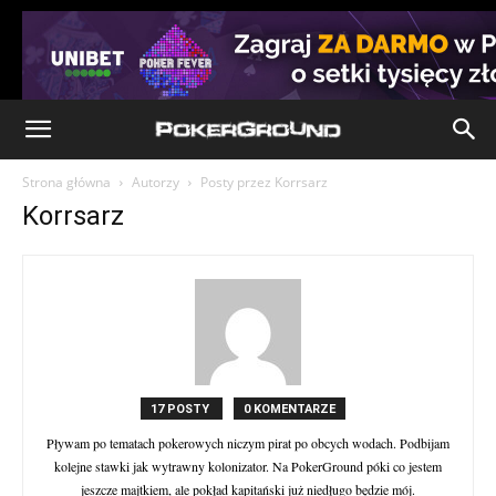
Strona główna
Autorzy
Posty przez Korrsarz
Korrsarz
17 POSTY
0 KOMENTARZE
Pływam po tematach pokerowych niczym pirat po obcych wodach. Podbijam
kolejne stawki jak wytrawny kolonizator. Na PokerGround póki co jestem
jeszcze majtkiem, ale pokład kapitański już niedługo będzie mój.