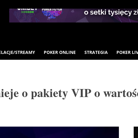
ELACJE/STREAMY
POKER ONLINE
STRATEGIA
POKER LI
je o pakiety VIP o wartośc