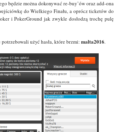
rego będzie można dokonywać re-buy’ów oraz add-ona
wejściówkę do Wielkiego Finału, a oprócz ticketów do
oker i PokerGround jak zwykle dosłodzą trochę pulę
malta2016
e potrzebowali użyć hasła, które brzmi:
.