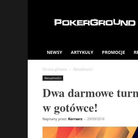
PokerGround.com
NEWSY
ARTYKUŁY
PROMOCJE
R
Strona główna
Aktualności
Aktualności
Dwa darmowe turnie
w gotówce!
Napisany przez
Korrsarz
-
29/09/2016