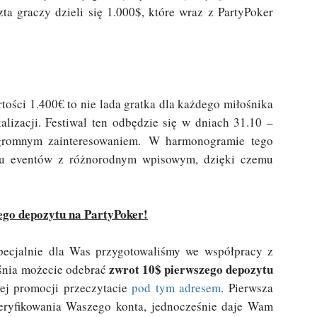
zta graczy dzieli się 1.000$, które wraz z PartyPoker
rtości 1.400€ to nie lada gratka dla każdego miłośnika
izacji. Festiwal ten odbędzie się w dniach 31.10 –
 ogromnym zainteresowaniem. W harmonogramie tego
elu eventów z różnorodnym wpisowym, dzięki czemu
ego depozytu na PartyPoker!
specjalnie dla Was przygotowaliśmy we współpracy z
zwrot 10$ pierwszego depozytu
śnia możecie odebrać
ej promocji przeczytacie
pod tym adresem
. Pierwsza
eryfikowania Waszego konta, jednocześnie daje Wam