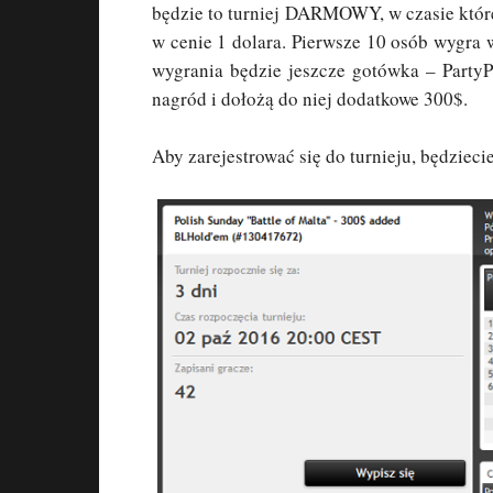
będzie to turniej DARMOWY, w czasie któ
w cenie 1 dolara. Pierwsze 10 osób wygra 
wygrania będzie jeszcze gotówka – PartyP
nagród i dołożą do niej dodatkowe 300$.
Aby zarejestrować się do turnieju, będzieci