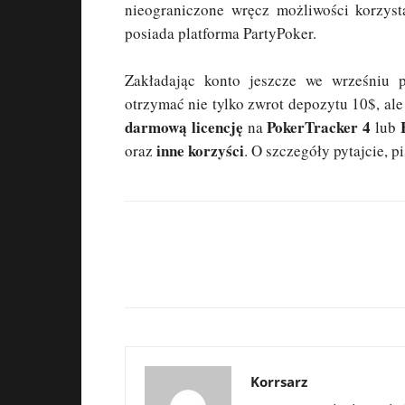
nieograniczone wręcz możliwości korzysta
posiada platforma PartyPoker.
Zakładając konto jeszcze we wrześniu 
otrzymać nie tylko zwrot depozytu 10$, al
darmową licencję
PokerTracker 4
na
lub
inne korzyści
oraz
. O szczegóły pytajcie, p
Korrsarz