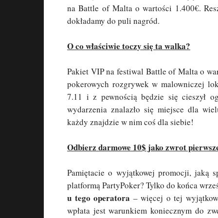
na Battle of Malta o wartości 1.400€. Res
dokładamy do puli nagród.
O co właściwie toczy się ta walka?
Pakiet VIP na festiwal Battle of Malta o wa
pokerowych rozgrywek w malowniczej lokal
7.11 i z pewnością będzie się cieszył
wydarzenia znalazło się miejsce dla wi
każdy znajdzie w nim coś dla siebie!
Odbierz darmowe 10$ jako zwrot pierwsz
Pamiętacie o wyjątkowej promocji, jaką 
platformą PartyPoker? Tylko do końca wrze
u tego operatora
– więcej o tej wyjątkow
wpłata jest warunkiem koniecznym do zw