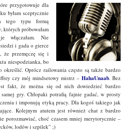
tóre przygotowuje dla
ku byłam sceptycznie
za tego typu formą
y, których próbowałam
 je włączałam. Nie
siedzi i gada o gierce
, że przemęczę się i
uża niespodzianka, bo
 określić. Oprócz railowania często są także bardzo
HahaUnaab
effrey czy mój mindsetowy mistrz –
. Bez
est fakt, że można się od nich dowiedzieć bardzo
 samej gry. Chłopaki potrafią fajnie gadać, w prosty
zenia i imponują etyką pracy. Dla kogoś takiego jak
czające. Kolejnym atutem jest również chat z bardzo
ie porozmawiać, choć czasem mniej merytorycznie –
ków, lodów i szpilek” ;)