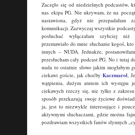
Zaczęło się od niedzielnych podcastów, k
nas ekipa PG. Nie ukrywam, że na począt
nastawiona, gdyż nie przepadałam 
komunikacji. Zazwyczaj wszystkie podcast
posłuchać wyłączałam szybciej niż
przemawiało do mnie słuchanie kogoś, kto 
innych – NUDA. Jednakże, postanowiłam
przesłucham cały podcast PG. No i tutaj d
nuda to ostatnie słowo jakim mogłabym go
Kaczmarol
ciekawi goście, jak choćby
, J
wątpienia, dużym atutem ich występu j
ciekawych rzeczy się, nie tylko z zakresu
sposób przekazują swoje życiowe doświadc
ja, jest to niezwykle interesujące i pou
aktywnymi słuchaczami, gdzie można fajn
pozdrawiam wszystkich fanów słynnych „cyc