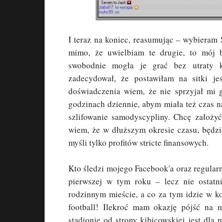
I teraz na koniec, reasumując – wybieram
mimo, że uwielbiam te drugie, to mój 
swobodnie mogła je grać bez utraty k
zadecydował, że postawiłam na sitki je
doświadczenia wiem, że nie sprzyjał mi g
godzinach dziennie, abym miała też czas n
szlifowanie samodyscypliny. Chcę założyć
wiem, że w dłuższym okresie czasu, będzi
myśli tylko profitów stricte finansowych.
Kto śledzi mojego Facebook'a oraz regularn
pierwszej w tym roku – lecz nie ostatn
rodzinnym mieście, a co za tym idzie w k
football! Ilekroć mam okazję pójść na 
stadionie od strony kibicowskiej jest dla 