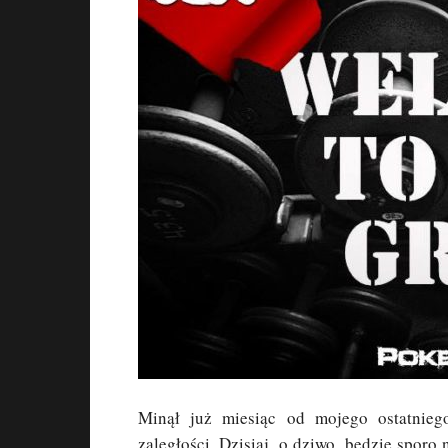
Minął już miesiąc od mojego ostatnieg
zaległości. Dzisiaj, o dziwo, będzie spor