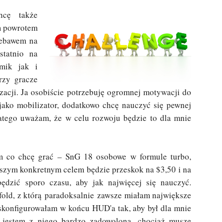
hcę także
m powrotem
iebawem na
statnio na
mik jak i
rzy gracze
izacji. Ja osobiście potrzebuję ogromnej motywacji do
 jako mobilizator, dodatkowo chcę nauczyć się pewnej
atego uważam, że w celu rozwoju będzie to dla mnie
ym co chcę grać – SnG 18 osobowe w formule turbo,
wszym konkretnym celem będzie przeskok na $3,50 i na
ędzić sporo czasu, aby jak najwięcej się nauczyć.
 fold, z którą paradoksalnie zawsze miałam największe
 skonfigurowałam w końcu HUD'a tak, aby był dla mnie
i jestem z niego bardzo zadowolona, chociaż muszę