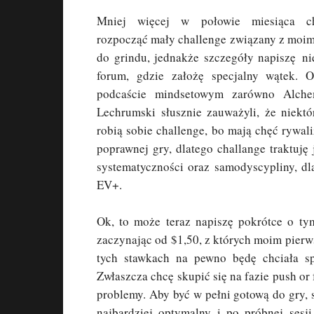
Mniej więcej w połowie miesiąca c
rozpocząć mały challenge związany z moi
do grindu, jednakże szczegóły napiszę n
forum, gdzie założę specjalny wątek. O
podcaście mindsetowym zarówno Alche
Lechrumski słusznie zauważyli, że niektó
robią sobie challenge, bo mają chęć rywal
poprawnej gry, dlatego challange traktuję
systematyczności oraz samodyscypliny, dl
EV+.
Ok, to może teraz napiszę pokrótce o t
zaczynając od $1,50, z których moim pier
tych stawkach na pewno będę chciała sp
Zwłaszcza chcę skupić się na fazie push or
problemy. Aby być w pełni gotową do gry,
najbardziej optymalny i po próbnej sesj