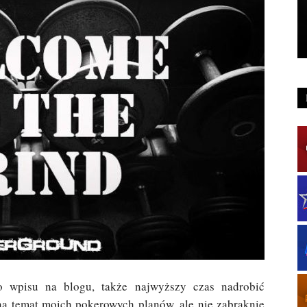
o wpisu na blogu, także najwyższy czas nadrobić
o na temat moich pokerowych planów, ale nie zabraknie