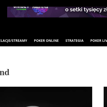
ELACJE/STREAMY
POKER ONLINE
STRATEGIA
POKER LI
ind