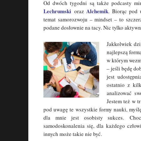
Od dwóch tygodni są także podcasty min
Lechrumski
Alchemik
oraz
. Biorąc pod 
temat samorozwoju – mindset – to szcze
podane dosłownie na tacy. Nic tylko aktywn
Jakkolwiek dzi
najlepszą form
w którym wezmę
– jeśli będę do
jest udostępn
ostatnio z ki
analizować
swo
Jestem też w t
pod uwagę te wszystkie formy nauki, myślę
dla mnie jest osobisty sukces. Choc
samodoskonalenia się, dla każdego człowi
innych może takie nie być.