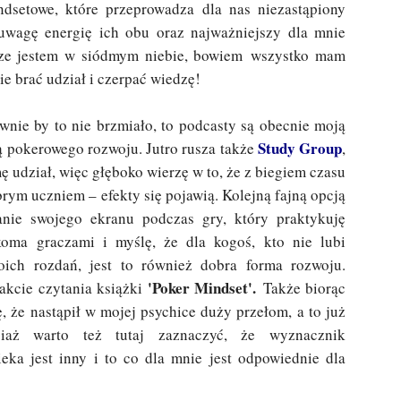
dsetowe, które przeprowadza dla nas niezastąpiony
uwagę energię ich obu oraz najważniejszy dla mnie
rze jestem w siódmym niebie, bowiem wszystko mam
ie brać udział i czerpać wiedzę!
wnie by to nie brzmiało, to podcasty są obecnie moją
Study Group
ą pokerowego rozwoju. Jutro rusza także
,
 udział, więc głęboko wierzę w to, że z biegiem czasu
brym uczniem – efekty się pojawią. Kolejną fajną opcją
ianie swojego ekranu podczas gry, który praktykuję
lkoma graczami i myślę, że dla kogoś, kto nie lubi
ich rozdań, jest to również dobra forma rozwoju.
'Poker Mindset'.
rakcie czytania książki
Także biorąc
, że nastąpił w mojej psychice duży przełom, a to już
iaż warto też tutaj zaznaczyć, że wyznacznik
eka jest inny i to co dla mnie jest odpowiednie dla