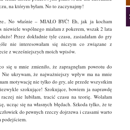
czu, na którym byłam. No to zaczynajmy!
rze.. No właśnie – MIAŁO BYĆ! Eh, jak ja kocham
res niewiele wspólnego miałam z pokerem, wszak 2 lata
dużo! Przez dokładnie tyle czasu, zasiadałam do gry
góle nie interesowałam się niczym co związane z
ecie z wcześniejszych moich wpisów.
 co się u mnie zmieniło, że zapragnęłam powrotu do
ą! Nie ukrywam, że najważniejszy wpływ ma na mnie
mam motywację nie tylko do gry, ale przede wszystkim
niezwykle szokujące! Szokujące, bowiem ja naprawdę
 raczej nie lubiłam, tracić czasu na teorię. Wolałam
kę, ucząc się na własnych błędach. Szkoda tylko, że te
 człowiek do pewnych rzeczy dojrzewa i czasami warto
m podejściem.