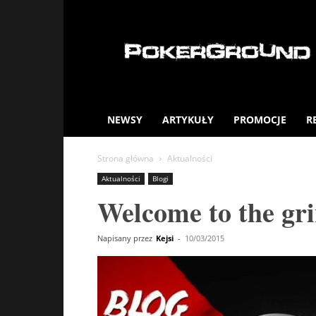
PokerGround.com
NEWSY
ARTYKUŁY
PROMOCJE
R
Strona główna
Aktualności
Aktualności
Blogi
Welcome to the gr
Napisany przez
Kejsi
-
10/03/2015