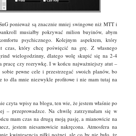
 SnG ponieważ są znacznie mniej swingowe niż MTT i
bankroll musiałby pokrywać milion buyinów, abym
omfortu psychicznego. Kolejnym aspektem, który
st czas, który chcę poświęcić na grę. Z własnego
rind wielogodzinny, dlatego wolę skupić się na 2-4
a pracę czy rozrywkę. I w końcu najważniejszy atut –
 sobie pewne cele i przestrzegać swoich planów, bo
e to dla mnie niezwykle profitowe i nie mam tutaj na
ie czyta wpisy na blogu, ten wie, że jestem właśnie po
iej – przeprowadzce. Na chwilę zatrzymałam się w
ońcu mam czas na drugą moją pasję, a mianowicie na
mecz, jestem niesamowicie nakręcona. Atmosfera na
mnie kwintesencją piłki nożnej, ale co by nie było, że