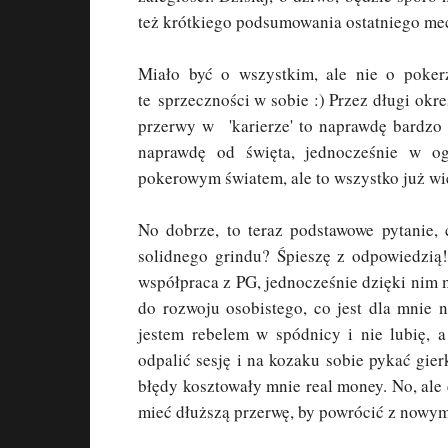
też krótkiego podsumowania ostatniego me
Miało być o wszystkim, ale nie o poke
te sprzeczności w sobie :) Przez długi ok
przerwy w 'karierze' to naprawdę bardzo 
naprawdę od święta, jednocześnie w o
pokerowym światem, ale to wszystko już wi
No dobrze, to teraz podstawowe pytanie,
solidnego grindu? Śpieszę z odpowiedzi
współpraca z PG, jednocześnie dzięki nim 
do rozwoju osobistego, co jest dla mnie 
jestem rebelem w spódnicy i nie lubię, a
odpalić sesję i na kozaku sobie pykać gier
błędy kosztowały mnie real money. No, ale
mieć dłuższą przerwę, by powrócić z nowy