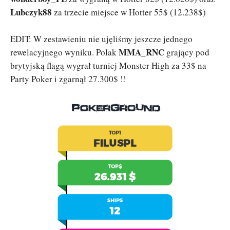
Lubczyk88
za trzecie miejsce w Hotter 55$ (12.238$)
EDIT: W zestawieniu nie ujęliśmy jeszcze jednego
MMA_RNC
rewelacyjnego wyniku. Polak
grający pod
brytyjską flagą wygrał turniej Monster High za 33$ na
Party Poker i zgarnął 27.300$ !!