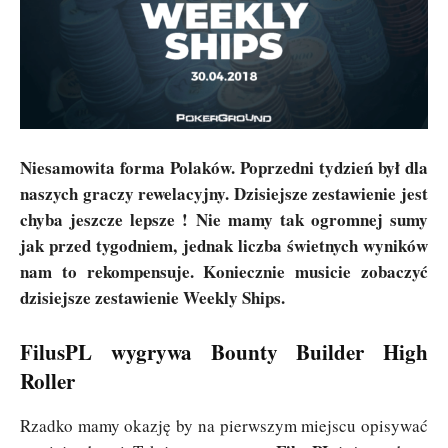
Niesamowita forma Polaków. Poprzedni tydzień był dla
naszych graczy rewelacyjny. Dzisiejsze zestawienie jest
chyba jeszcze lepsze ! Nie mamy tak ogromnej sumy
jak przed tygodniem, jednak liczba świetnych wyników
nam to rekompensuje. Koniecznie musicie zobaczyć
dzisiejsze zestawienie Weekly Ships.
FilusPL wygrywa Bounty Builder High
Roller
Rzadko mamy okazję by na pierwszym miejscu opisywać