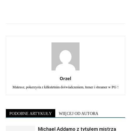
Orzel
Mateusz, pokerzysta z kilkuletnim doświadczeniem, trener i streamer w PG !
PODOBNE ARTYKUŁY
WIĘCEJ OD AUTORA
Michael Addamo z tytułem mistrza