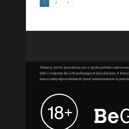
1
2
Niniejszy Serwis prowadzony jest w języku polskim i adresowany
tylko i wyłącznie dla osób podlegających jurysdykcjom, w któryc
ponosi pełną odpowiedzialność przed Administratorem za prawdz