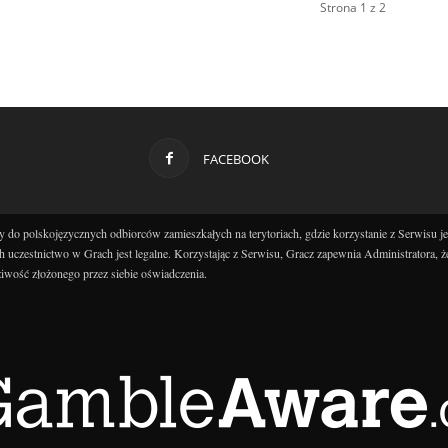
Strona 1 z 2
FACEBOOK
 do polskojęzycznych odbiorców zamieszkałych na terytoriach, gdzie korzystanie z Serwisu j
h uczestnictwo w Grach jest legalne. Korzystając z Serwisu, Gracz zapewnia Administratora, ż
iwość złożonego przez siebie oświadczenia.