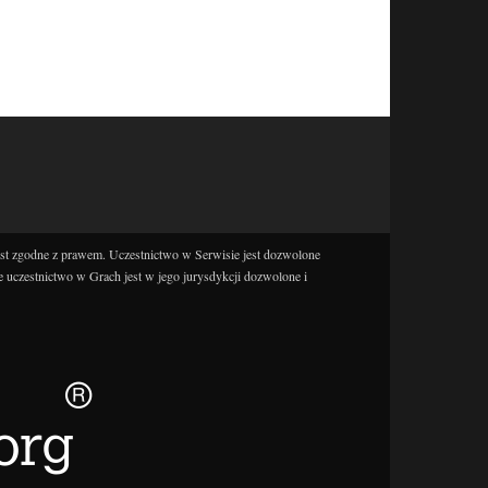
est zgodne z prawem. Uczestnictwo w Serwisie jest dozwolone
e uczestnictwo w Grach jest w jego jurysdykcji dozwolone i