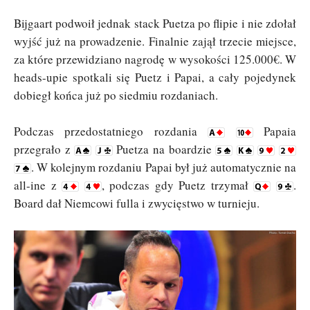
Bijgaart podwoił jednak stack Puetza po flipie i nie zdołał
wyjść już na prowadzenie. Finalnie zajął trzecie miejsce,
za które przewidziano nagrodę w wysokości 125.000€. W
heads-upie spotkali się Puetz i Papai, a cały pojedynek
dobiegł końca już po siedmiu rozdaniach.
Podczas przedostatniego rozdania
Papaia
przegrało z
Puetza na boardzie
. W kolejnym rozdaniu Papai był już automatycznie na
all-ine z
, podczas gdy Puetz trzymał
.
Board dał Niemcowi fulla i zwycięstwo w turnieju.