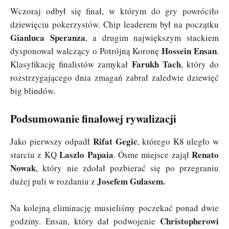
Wczoraj odbył się finał, w którym do gry powróciło
dziewięciu pokerzystów. Chip leaderem był na początku
Gianluca Speranza
, a drugim największym stackiem
Hossein Ensan
dysponował walczący o Potrójną Koronę
.
Farukh Tach
Klasyfikację finalistów zamykał
, który do
rozstrzygającego dnia zmagań zabrał zaledwie dziewięć
big blindów.
Podsumowanie finałowej rywalizacji
Rifat Gegic
Jako pierwszy odpadł
, którego K8 uległo w
Laszlo Papaia
Renato
starciu z KQ
. Ósme miejsce zajął
Nowak
, który nie zdołał pozbierać się po przegraniu
Josefem Gulasem.
dużej puli w rozdaniu z
Na kolejną eliminację musieliśmy poczekać ponad dwie
Christopherowi
godziny. Ensan, który dał podwojenie