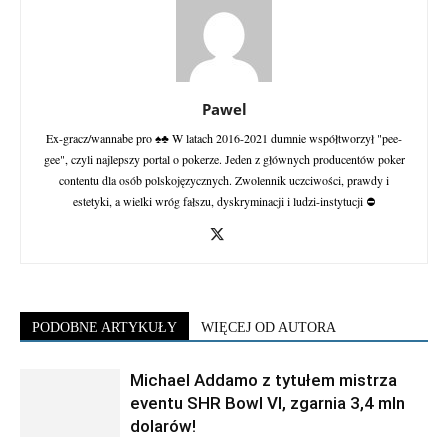
Pawel
Ex-gracz/wannabe pro ♠♣ W latach 2016-2021 dumnie współtworzył "pee-
gee", czyli najlepszy portal o pokerze. Jeden z głównych producentów poker
contentu dla osób polskojęzycznych. Zwolennik uczciwości, prawdy i
estetyki, a wielki wróg fałszu, dyskryminacji i ludzi-instytucji ⛔
PODOBNE ARTYKUŁY
WIĘCEJ OD AUTORA
Michael Addamo z tytułem mistrza
eventu SHR Bowl VI, zgarnia 3,4 mln
dolarów!