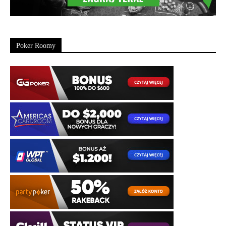
Poker Roomy