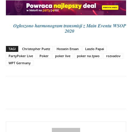
Ogłoszono harmonogram transmisji z Main Eventu WSOP
2020
TAGI
Christopher Puetz
Hossein Ensan
Laszlo Papai
PartyPoker Live
Poker
poker live
poker na żywo
rozvadov
WPT Germany