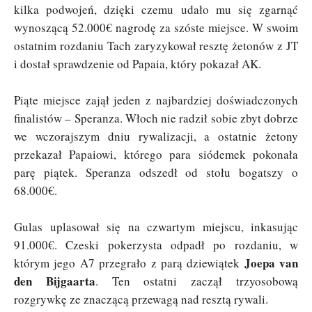
kilka podwojeń, dzięki czemu udało mu się zgarnąć
wynoszącą 52.000€ nagrodę za szóste miejsce. W swoim
ostatnim rozdaniu Tach zaryzykował resztę żetonów z JT
i dostał sprawdzenie od Papaia, który pokazał AK.
Piąte miejsce zajął jeden z najbardziej doświadczonych
finalistów – Speranza. Włoch nie radził sobie zbyt dobrze
we wczorajszym dniu rywalizacji, a ostatnie żetony
przekazał Papaiowi, którego para siódemek pokonała
parę piątek. Speranza odszedł od stołu bogatszy o
68.000€.
Gulas uplasował się na czwartym miejscu, inkasując
91.000€. Czeski pokerzysta odpadł po rozdaniu, w
Joepa van
którym jego A7 przegrało z parą dziewiątek
den Bijgaarta
. Ten ostatni zaczął trzyosobową
rozgrywkę ze znaczącą przewagą nad resztą rywali.