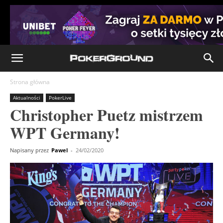
Strona główna
Aktualności
PokerLive
Christopher Puetz mistrzem
WPT Germany!
Napisany przez
Pawel
-
24/02/2020