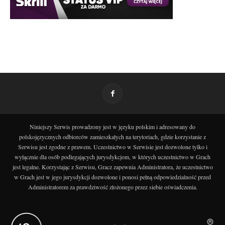
Niniejszy Serwis prowadzony jest w języku polskim i adresowany do
polskojęzycznych odbiorców zamieszkałych na terytoriach, gdzie korzystanie z
Serwisu jest zgodne z prawem. Uczestnictwo w Serwisie jest dozwolone tylko i
wyłącznie dla osób podlegających jurysdykcjom, w których uczestnictwo w Grach
jest legalne. Korzystając z Serwisu, Gracz zapewnia Administratora, że uczestnictwo
w Grach jest w jego jurysdykcji dozwolone i ponosi pełną odpowiedzialność przed
Administratorem za prawdziwość złożonego przez siebie oświadczenia.