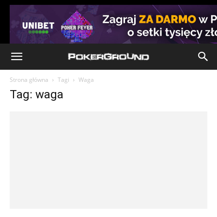
Strona główna
Tagi
Waga
Tag: waga