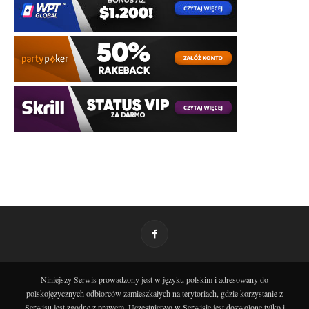
Niniejszy Serwis prowadzony jest w języku polskim i adresowany do
polskojęzycznych odbiorców zamieszkałych na terytoriach, gdzie korzystanie z
Serwisu jest zgodne z prawem. Uczestnictwo w Serwisie jest dozwolone tylko i