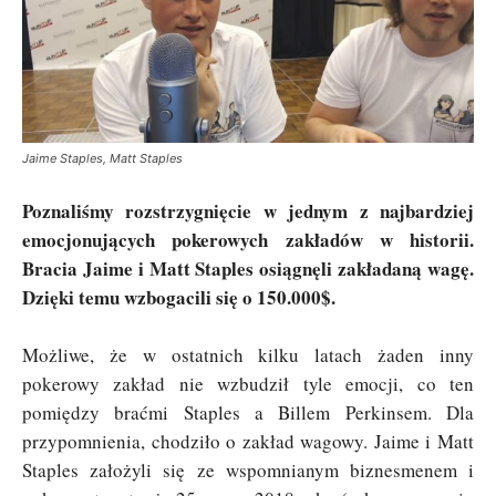
Jaime Staples, Matt Staples
Poznaliśmy rozstrzygnięcie w jednym z najbardziej
emocjonujących pokerowych zakładów w historii.
Bracia Jaime i Matt Staples osiągnęli zakładaną wagę.
Dzięki temu wzbogacili się o 150.000$.
Możliwe, że w ostatnich kilku latach żaden inny
pokerowy zakład nie wzbudził tyle emocji, co ten
pomiędzy braćmi Staples a Billem Perkinsem. Dla
przypomnienia, chodziło o zakład wagowy. Jaime i Matt
Staples założyli się ze wspomnianym biznesmenem i