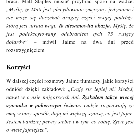
braci. Matt Staples musiał przybrać sporo na wadze.
,,Myślę, że Matt jest zdecydowanie zmęczony jedzeniem i
nie może się doczekać drugiej części swojej podróży,
którą jest utrata wagi.
To niesamowita okazja.
Myślę, że
jest podekscytowany odebraniem tych 75 tysięcy
dolarów”
– mówił Jaime na dwa dni przed
rozstrzygnięciem.
Korzyści
W dalszej części rozmowy Jaime tłumaczy, jakie korzyści
odniósł dzięki zakładowi:
,,Czuję się lepiej niż kiedyś,
nawet w czasie najgorszych dni.
Zyskałem także więcej
szacunku w pokerowym świecie.
Ludzie rozmawiają ze
mną w inny sposób, dają mi większą szansę, co jest fajne.
Jestem bardziej pewny siebie i w tym, co robię. Życie jest
o wiele fajniejsze”.