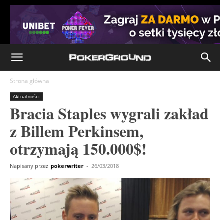
Strona główna
Aktualności
Bracia Staples wygrali zakład
z Billem Perkinsem,
otrzymają 150.000$!
Napisany przez
pokerwriter
-
26/03/2018