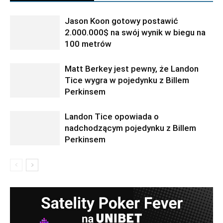
Jason Koon gotowy postawić
2.000.000$ na swój wynik w biegu na
100 metrów
Matt Berkey jest pewny, że Landon
Tice wygra w pojedynku z Billem
Perkinsem
Landon Tice opowiada o
nadchodzącym pojedynku z Billem
Perkinsem