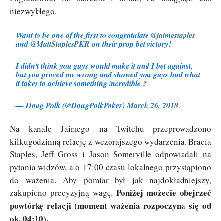
niezwykłego.
Want to be one of the first to congratulate
@jaimestaples
and
@MattStaplesPKR
on their prop bet victory!
I didn't think you guys would make it and I bet against,
but you proved me wrong and showed you guys had what
it takes to achieve something incredible ?
— Doug Polk (@DougPolkPoker)
March 26, 2018
Na kanale Jaimego na Twitchu przeprowadzono
kilkugodzinną relację z wczorajszego wydarzenia. Bracia
Staples, Jeff Gross i Jason Somerville odpowiadali na
pytania widzów, a o 17:00 czasu lokalnego przystąpiono
do ważenia. Aby pomiar był jak najdokładniejszy,
Poniżej możecie obejrzeć
zakupiono precyzyjną wagę.
powtórkę relacji (moment ważenia rozpoczyna się od
ok. 04:10).