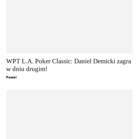
WPT L.A. Poker Classic: Daniel Demicki zagra
w dniu drugim!
Pawel