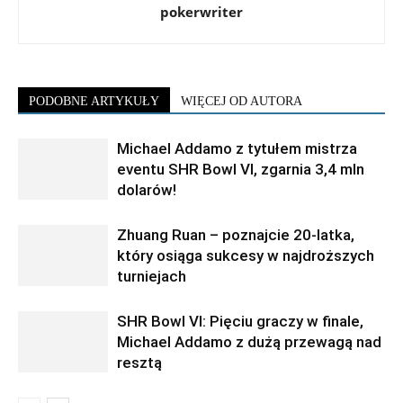
pokerwriter
PODOBNE ARTYKUŁY
WIĘCEJ OD AUTORA
Michael Addamo z tytułem mistrza
eventu SHR Bowl VI, zgarnia 3,4 mln
dolarów!
Zhuang Ruan – poznajcie 20-latka,
który osiąga sukcesy w najdroższych
turniejach
SHR Bowl VI: Pięciu graczy w finale,
Michael Addamo z dużą przewagą nad
resztą