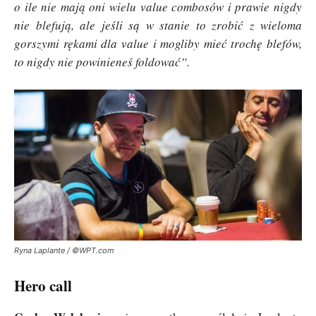
o ile nie mają oni wielu value combosów i prawie nigdy
nie blefują, ale jeśli są w stanie to zrobić z wieloma
gorszymi rękami dla value i mogliby mieć trochę blefów,
to nigdy nie powinieneś foldować”.
Ryna Laplante / ©WPT.com
Hero call