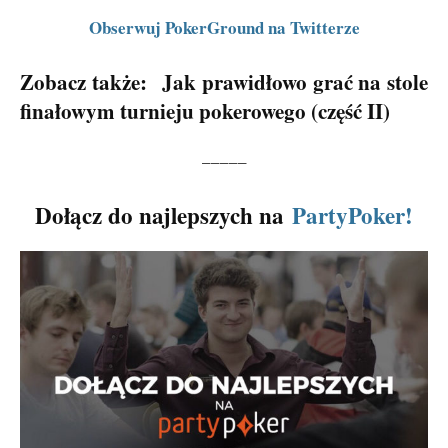
Obserwuj PokerGround na Twitterze
Zobacz także:
Jak prawidłowo grać na stole
finałowym turnieju pokerowego (część II)
_____
Dołącz do najlepszych na
PartyPoker!