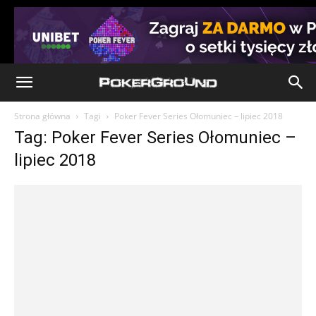
Strona główna
Tagi
Poker Fever Series Ołomuniec – lipiec 2018
Tag: Poker Fever Series Ołomuniec –
lipiec 2018