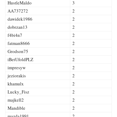
HustleMaldo
3
AA737272
2
dawidek1986
2
dobrzan13
2
f4bi4n7
2
fatman8666
2
Grodson75
2
iBetUfoldPLZ
2
impresyw
2
jeziorakis
2
khamulx
2
Lucky_Fisz
2
majkell2
2
Mandible
2
mazda1991
2