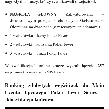
nagrody dla graczy, którzy rywalizowali o wejściówki:
NAGRODA GŁÓWNA:
Zakwaterowanie w
dwuosobowym pokoju hotelu kasyna Go4Games w
Ołomuńcu na dwie noce (z wliczonymi śniadaniami).
1 wejściówka – karty Poker Fever
2 wejściówki – koszulka Poker Fever
3 wejściówki – bluza Poker Fever
257
W kwalifikacjach online gracze wygrali łącznie
wejściówek
o wartości 250$ każda.
Ranking zdobytych wejściówek do Main
Eventu lipcowego Poker Fever Series –
klasyfikacja końcowa