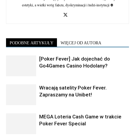
estetyki, a wielki wróg fałszu, dyskryminacji i ludzi-instytucji ⛔
PODOBNE ARTYKUŁY
WIĘCEJ OD AUTORA
[Poker Fever] Jak dojechać do
Go4Games Casino Hodolany?
Wracają satelity Poker Fever.
Zapraszamy na Unibet!
MEGA Loteria Cash Game w trakcie
Poker Fever Special