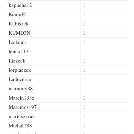
kapucha12
1
KoniuPL
1
Kubiszek
1
KUMD3N
1
Lajkomi
1
lenux113
1
Lizzeck
1
lorpiaczek
1
Ludozerca
1
maratuly88
1
Marcin133z
1
Marcinos1971
1
mariuszkrak
1
MichalT88
1