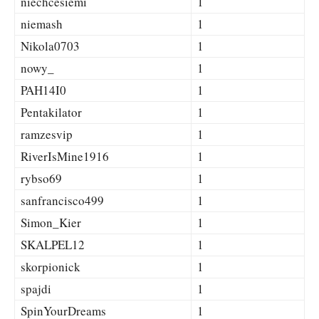
niechcesiemi
1
niemash
1
Nikola0703
1
nowy_
1
PAH14I0
1
Pentakilator
1
ramzesvip
1
RiverIsMine1916
1
rybso69
1
sanfrancisco499
1
Simon_Kier
1
SKALPEL12
1
skorpionick
1
spajdi
1
SpinYourDreams
1