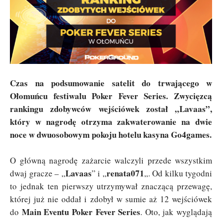
Czas na podsumowanie satelit do trwającego w
Ołomuńcu festiwalu Poker Fever Series. Zwycięzcą
rankingu zdobywców wejściówek został „Lavaas”,
który w nagrodę otrzyma zakwaterowanie na dwie
noce w dwuosobowym pokoju hotelu kasyna Go4games.
O główną nagrodę zażarcie walczyli przede wszystkim
Lavaas
renata071
dwaj gracze – „
” i „
„. Od kilku tygodni
to jednak ten pierwszy utrzymywał znaczącą przewagę,
której już nie oddał i zdobył w sumie aż 12 wejściówek
Main Eventu Poker Fever Series
do
. Oto, jak wyglądają