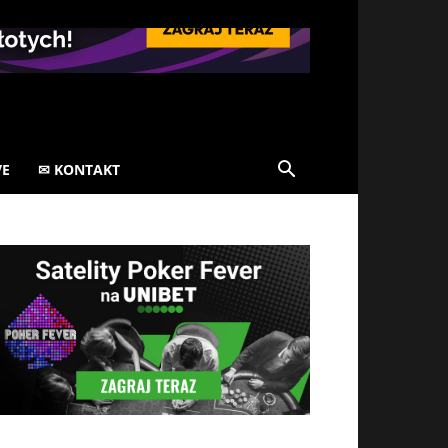
VE
✉ KONTAKT