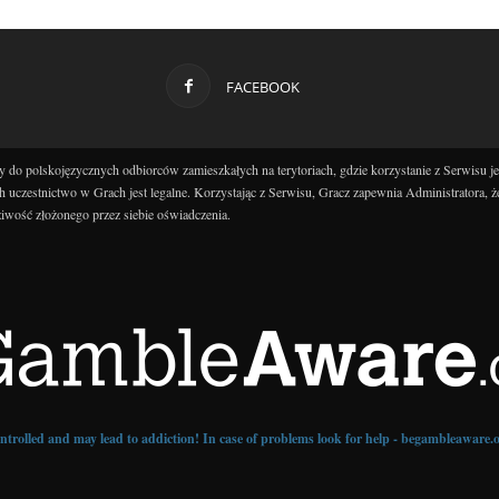
FACEBOOK
 do polskojęzycznych odbiorców zamieszkałych na terytoriach, gdzie korzystanie z Serwisu j
h uczestnictwo w Grach jest legalne. Korzystając z Serwisu, Gracz zapewnia Administratora, ż
iwość złożonego przez siebie oświadczenia.
controlled and may lead to addiction! In case of problems look for help - begambleaware