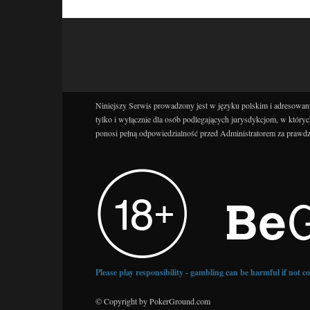
Niniejszy Serwis prowadzony jest w języku polskim i adresowany
tylko i wyłącznie dla osób podlegających jurysdykcjom, w któryc
ponosi pełną odpowiedzialność przed Administratorem za prawdz
Please play responsibility - gambling can be harmful if not 
© Copyright by PokerGround.com