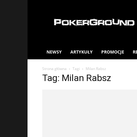
PokerGround.com
NEWSY
ARTYKUŁY
PROMOCJE
R
Strona główna
Tagi
Milan Rabsz
Tag: Milan Rabsz