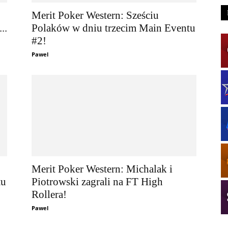
Merit Poker Western: Sześciu
..
Polaków w dniu trzecim Main Eventu
#2!
Pawel
Merit Poker Western: Michalak i
tu
Piotrowski zagrali na FT High
Rollera!
Pawel