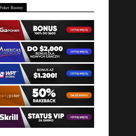
Poker Roomy