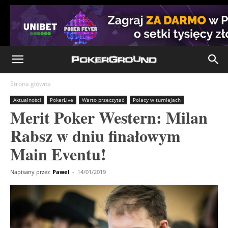
Strona główna
Aktualności
PokerLive
Warto przeczytać
Polacy w turniejach
Merit Poker Western: Milan
Rabsz w dniu finałowym
Main Eventu!
Napisany przez
Pawel
-
14/01/2019