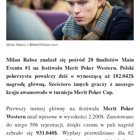
Milan Rabsz / ©MeritPoker.com
Milan Rabsz znalazł się pośród 20 finalistów Main
Eventu #1 na festiwalu Merit Poker Western. Polski
pokerzysta powalczy dziś o wynoszącą aż 182.042$
nagrodę główną. Sześcioro innych graczy z naszego
kraju awansowało w turnieju Merit Poker Cup.
Merit Poker
Pierwszy turniej główny na festiwalu
Western
miał wpisowe w wysokości 2.200$. Zanotowano
do niego 506 rejestracji, dzięki czemu w puli nagród
931.040$
zebrało się
. Wypłaty przewidziano dla 62