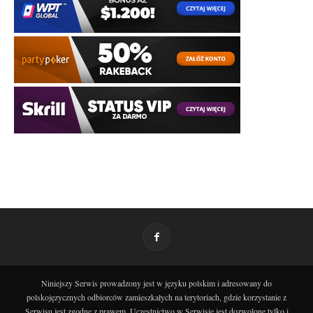
Niniejszy Serwis prowadzony jest w języku polskim i adresowany do
polskojęzycznych odbiorców zamieszkałych na terytoriach, gdzie korzystanie z
Serwisu jest zgodne z prawem. Uczestnictwo w Serwisie jest dozwolone tylko i