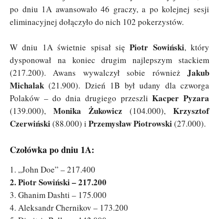
po dniu 1A awansowało 46 graczy, a po kolejnej sesji
eliminacyjnej dołączyło do nich 102 pokerzystów.
Piotr Sowiński
W dniu 1A świetnie spisał się
, który
dysponował na koniec drugim najlepszym stackiem
Jakub
(217.200). Awans wywalczył sobie również
Michalak
(21.900). Dzień 1B był udany dla czworga
Kacper Pyzara
Polaków – do dnia drugiego przeszli
Monika Żukowicz
Krzysztof
(139.000),
(104.000),
Czerwiński
Przemysław Piotrowski
(88.000) i
(27.000).
Czołówka po dniu 1A:
1. „John Doe” – 217.400
2. Piotr Sowiński – 217.200
3. Ghanim Dashti – 175.000
4. Aleksandr Chernikov – 173.200