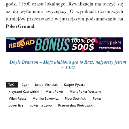
godz. 15:00 czasu lokalnego. Rywalizacja ma toczyć się
aż do wyłonienia zwycięzcy. O wynikach dzisiejszych
turniejów przeczytacie w jutrzejszym podsumowaniu na
PokerGround
.
Doyle Brunson – Moja ulubiona gra to Razz, najgorszy jestem
w PLO
TAGI
Cypr
Jakub Michalak
Kacper Pyzara
Krzysztof Czerwiński
Merit Poker
Merit Poker Western
Milan Rabsz
Monika Żukowicz
Piotr Sowiński
Poker
poker live
poker na żywo
Przemysław Piotrowski