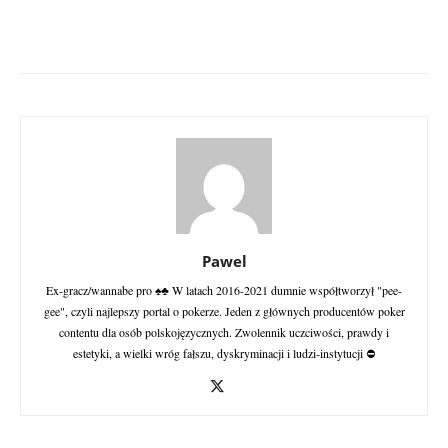
Pawel
Ex-gracz/wannabe pro ♠♣ W latach 2016-2021 dumnie współtworzył "pee-
gee", czyli najlepszy portal o pokerze. Jeden z głównych producentów poker
contentu dla osób polskojęzycznych. Zwolennik uczciwości, prawdy i
estetyki, a wielki wróg fałszu, dyskryminacji i ludzi-instytucji ⛔