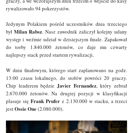
graczy, a we wczorajszym dniu trzecim o wejście do kasy
rywalizowało 94 pokerzystów.
Jedynym Polakiem pośród uczestników dnia trzeciego
Milan Rabsz
był
. Nasz zawodnik zaliczył kolejny udany
występ i weźmie udział w dzisiejszym finale. Zapakował
do torby 1.840.000 żetonów, co daje mu czwarty
najlepszy stack przed startem rywalizacji.
W dniu finałowym, którego start zaplanowano na godz.
13:00 czasu lokalnego, do stołów powróci 20 graczy.
Javier Fernandez
Chip leaderem będzie
, który zebrał
2.670.000 żetonów. Na drugiej pozycji w klasyfikacji
Frank Prufer
plasuje się
z 2.130.000 w stacku, a trzeci
Ossie One
jest
(2.080.000).