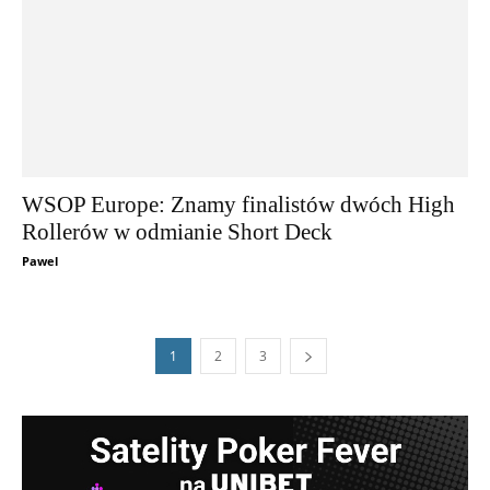
WSOP Europe: Znamy finalistów dwóch High
Rollerów w odmianie Short Deck
Pawel
1
2
3