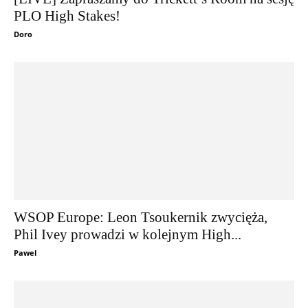
PLO High Stakes!
Doro
WSOP Europe: Leon Tsoukernik zwycięża,
Phil Ivey prowadzi w kolejnym High...
Pawel