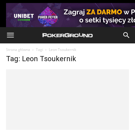
Strona główna
Tagi
Leon Tsoukernik
Tag: Leon Tsoukernik