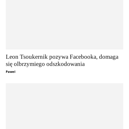
Leon Tsoukernik pozywa Facebooka, domaga
się olbrzymiego odszkodowania
Pawel