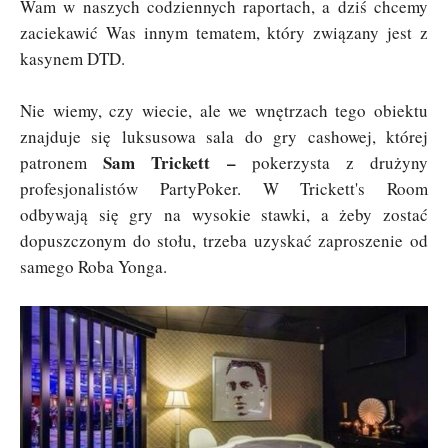
Wam w naszych codziennych raportach, a dziś chcemy
zaciekawić Was innym tematem, który związany jest z
kasynem DTD.
Nie wiemy, czy wiecie, ale we wnętrzach tego obiektu
znajduje się luksusowa sala do gry cashowej, której
Sam Trickett –
patronem
pokerzysta z drużyny
profesjonalistów PartyPoker. W Trickett's Room
odbywają się gry na wysokie stawki, a żeby zostać
dopuszczonym do stołu, trzeba uzyskać zaproszenie od
samego Roba Yonga.