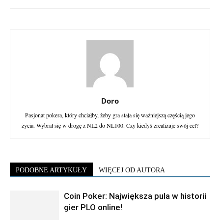
Doro
Pasjonat pokera, który chciałby, żeby gra stała się ważniejszą częścią jego
życia. Wybrał się w drogę z NL2 do NL100. Czy kiedyś zrealizuje swój cel?
PODOBNE ARTYKUŁY
WIĘCEJ OD AUTORA
Coin Poker: Największa pula w historii
gier PLO online!