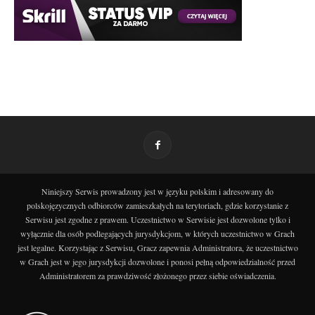
Niniejszy Serwis prowadzony jest w języku polskim i adresowany do
polskojęzycznych odbiorców zamieszkałych na terytoriach, gdzie korzystanie z
Serwisu jest zgodne z prawem. Uczestnictwo w Serwisie jest dozwolone tylko i
wyłącznie dla osób podlegających jurysdykcjom, w których uczestnictwo w Grach
jest legalne. Korzystając z Serwisu, Gracz zapewnia Administratora, że uczestnictwo
w Grach jest w jego jurysdykcji dozwolone i ponosi pełną odpowiedzialność przed
Administratorem za prawdziwość złożonego przez siebie oświadczenia.