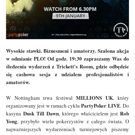
Wysokie stawki. Biznesmeni i amatorzy. Szalona akcja
w odmianie PLO! Od godz. 19:30 zapraszamy Was do
śledzenia wydarzeń z Trickett's Room, gdzie odbędzie
się cashowa sesja z udziałem profesjonalistów i
amatorów.
MILLIONS UK
W Nottingham trwa festiwal
, który
PartyPoker LIVE
organizowany jest w ramach cyklu
. Do
Dusk Till Dawn
Rob
kasyna
, którego właścicielem jest
Yong
, przybyło wielu pokerzystów z całego świata. O
najważniejszych wydarzeniach turniejowych piszemy