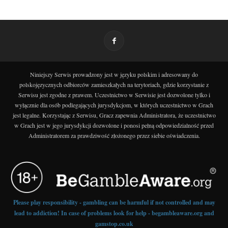
Niniejszy Serwis prowadzony jest w języku polskim i adresowany do
polskojęzycznych odbiorców zamieszkałych na terytoriach, gdzie korzystanie z
Serwisu jest zgodne z prawem. Uczestnictwo w Serwisie jest dozwolone tylko i
wyłącznie dla osób podlegających jurysdykcjom, w których uczestnictwo w Grach
jest legalne. Korzystając z Serwisu, Gracz zapewnia Administratora, że uczestnictwo
w Grach jest w jego jurysdykcji dozwolone i ponosi pełną odpowiedzialność przed
Administratorem za prawdziwość złożonego przez siebie oświadczenia.
Please play responsibility - gambling can be harmful if not controlled and may
lead to addiction! In case of problems look for help - begambleaware.org and
gamstop.co.uk