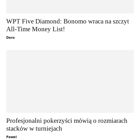
WPT Five Diamond: Bonomo wraca na szczyt
All-Time Money List!
Doro
Profesjonalni pokerzyści mówią o rozmiarach
stacków w turniejach
Pawel