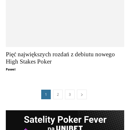
Pięć największych rozdań z debiutu nowego
High Stakes Poker
Pawel
1
2
3