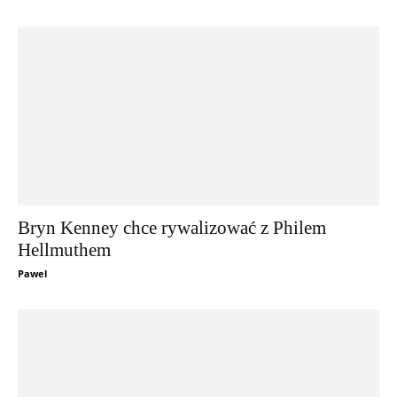
Bryn Kenney chce rywalizować z Philem
Hellmuthem
Pawel