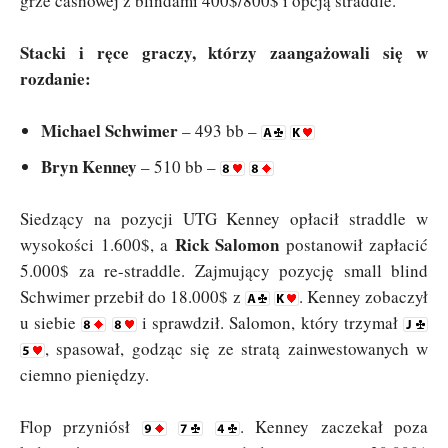
grze cashowej z blindami 400$/800$ i opcją straddle.
Stacki i ręce graczy, którzy zaangażowali się w
rozdanie:
Michael Schwimer
– 493 bb –
Bryn Kenney
– 510 bb –
Siedzący na pozycji UTG Kenney opłacił straddle w
Rick Salomon
wysokości 1.600$, a
postanowił zapłacić
5.000$ za re-straddle. Zajmujący pozycję small blind
Schwimer przebił do 18.000$ z
. Kenney zobaczył
u siebie
i sprawdził. Salomon, który trzymał
, spasował, godząc się ze stratą zainwestowanych w
ciemno pieniędzy.
Flop przyniósł
. Kenney zaczekał poza