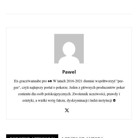
Pawel
Ex-gracz/wannabe pro ♠♣ W latach 2016-2021 dumnie współtworzył "pee-
gee", czyli najlepszy portal o pokerze. Jeden z głównych producentów poker
contentu dla osób polskojęzycznych. Zwolennik uczciwości, prawdy i
estetyki, a wielki wróg fałszu, dyskryminacji i ludzi-instytucji ⛔