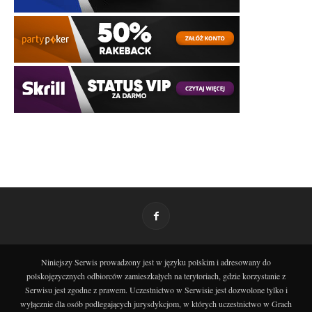
Niniejszy Serwis prowadzony jest w języku polskim i adresowany do
polskojęzycznych odbiorców zamieszkałych na terytoriach, gdzie korzystanie z
Serwisu jest zgodne z prawem. Uczestnictwo w Serwisie jest dozwolone tylko i
wyłącznie dla osób podlegających jurysdykcjom, w których uczestnictwo w Grach