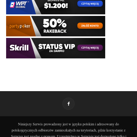
Niniejszy Serwis prowadzony jest w języku polskim i adresowany do
polskojęzycznych odbiorców zamieszkałych na terytoriach, gdzie korzystanie z
Serwisu jest zgodne z prawem. Uczestnictwo w Serwisie jest dozwolone tylko i