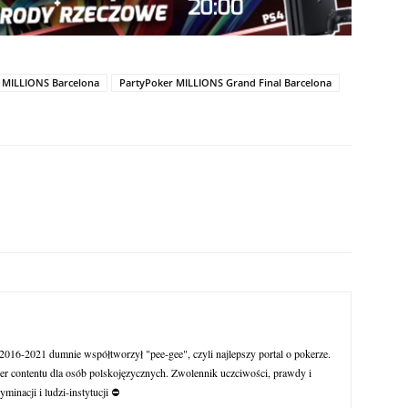
MILLIONS Barcelona
PartyPoker MILLIONS Grand Final Barcelona
016-2021 dumnie współtworzył "pee-gee", czyli najlepszy portal o pokerze.
r contentu dla osób polskojęzycznych. Zwolennik uczciwości, prawdy i
yminacji i ludzi-instytucji ⛔