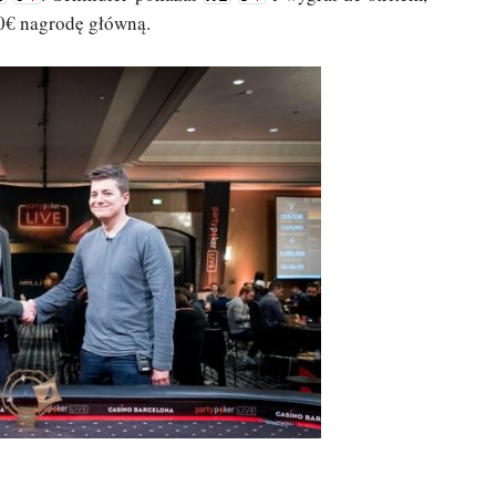
0€ nagrodę główną.