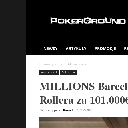
PokerGround.com
NEWSY
ARTYKUŁY
PROMOCJE
R
Strona główna
Aktualności
Aktualności
PokerLive
MILLIONS Barcelon
Rollera za 101.000
Napisany przez
Pawel
-
12/04/2018