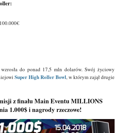
ller:
.100.000€
 wzrosła do ponad 17,5 mln dolarów. Swój życiowy
Super High Roller Bowl
niejowi
, w którym zajął drugie
misji z finału Main Eventu MILLIONS
nia 1.000$ i nagrody rzeczowe!