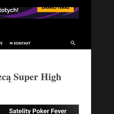
VE
✉ KONTAKT
zcą Super High