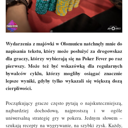
Wydarzenia z majówki w Ołomuńcu natchnęły mnie do
napisania tekstu, który może posłużyć za drogowskaz
dla graczy, którzy wybierają się na Poker Fever po raz
pierwszy. Może też być wskazówką dla regularnych
bywalców cyklu, którzy mogliby osiągać znacznie
lepsze wyniki, gdyby tylko wykazali się większą dozą
cierpliwości.
Początkujący gracze często pytają o najskuteczniejszą,
najbardziej dochodową, najprostszą i w ogóle
uniwersalną strategię gry w pokera. Jednym słowem –
szukają recepty na wygrywanie, na szybki zysk. Każdy,