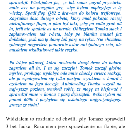
sprawdził. Wiedziałem już, że tak samo zagrał przeciwko
mnie asy na początku gry, więc byłem mądrzejszy o tę
wiedzę. Spadł flop Q82 z drawem do koloru treflowego.
Zagrałem dość dużego c-beta, który miał pokazać raczej
nietrafionego flopa, a plan był taki, żeby po callu grać all
in, jeśli nie spadnie as na turnie. Obliczyłem Tomka stack i
zaplanowałem tak c-beta, żeby po blanku musiał już
dokładać, jeśli ma tę damę lub parę na ręku. Nie chciałem
zobaczyć oczywiście ponownie asów ani żadnego seta, ale
musiałem wkalkulować takie ryzyko.
Po trójce pikowej, która otwierała drugi draw do koloru
zagrałem all in. I tu się zaczęło! Tomek zaczął głośno
myśleć, próbując wydobyć ode mnie choćby ćwierć reakcji,
ale ja wpatrywałem się tylko pustym wzrokiem w board i
czekałem na jego decyzję. Autoleveling Tomka wszedł na
najwyższy poziom, wmówił sobie, że mogę tu blefować i
sprawdził mnie w końcu z parą dziesiątek. Wskoczyłem na
ponad 600k i pozbyłem się ostatniego najgroźniejszego
gracza ze stołu!
Widziałem to rozdanie od chwili, gdy Tomasz sprawdził
3-bet Jacka. Rozumiem jego sprawdzenie na flopie, ale