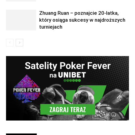
Zhuang Ruan – poznajcie 20-latka,
który osiąga sukcesy w najdroższych
turniejach