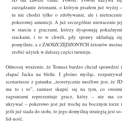
zarządzanie żetonami, o którym pisałem już wyżej –
tu nie chodzi tylko o zdobywanie, ale i nietracenie
pokerowej amunicji. A już szczególnie nietracenie jej
w starciu z graczami, którzy dysponują pokaźnymi
stackami, i to w chwili, gdy sprawy układają się
pomyślnie, a z ZAOSZCZĘDZONYCH żetonów można
zrobić użytek w dalszej części turnieju.
Odnoszę wrażenie, że Tomasz bardzo chciał sprawdzić i
złapać Jacka na blefie. I głośno myśląc, rozpatrywał
scenariusze z gatunku „teoretycznie możliwe jest, że JD
ma to i to”, zamiast skupić się na tym, co swoimi
zagraniami reprezentuje gracz, który – nie ma co
ukrywać – pokerowo jest już trochę na bocznym torze i
jeśli już siada do stołu, to jego domyślną strategią jest so-
lid-ność.