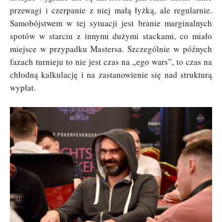
przewagi i czerpanie z niej małą łyżką, ale regularnie.
Samobójstwem w tej sytuacji jest branie marginalnych
spotów w starciu z innymi dużymi stackami, co miało
miejsce w przypadku Mastersa. Szczególnie w późnych
fazach turnieju to nie jest czas na „ego wars”, to czas na
chłodną kalkulację i na zastanowienie się nad strukturą
wypłat.