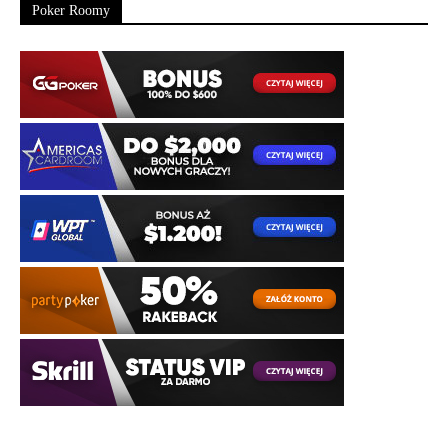
Poker Roomy