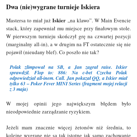
Dwa (nie)wygrane turnieje Iskiera
Iskier
Mastersa to miał już
„na klawo”. W Main Evencie
stack, który zapewniał mu miejsce przy finałowym stole.
W pierwszym turnieju skończył grę na czwartej pozycji
(marginalny all-in), a w drugim na FT ostatecznie się nie
pojawił (nieudany blef). Co poszło nie tak?
Polak zlimpował na SB, a
Jan
zagrał raise. Iskier
sprawdził. Flop to: 886: Na c-bet Czecha Polak
odpowiedział all-inem. Call. Jan pokazał QQ, a Iskier miał
tylko 63 – Poker Fever MINI Series (fragment mojej relacji
z 3 maja)
W mojej opinii jego największym błędem było
nieodpowiednie zarządzanie ryzykiem.
Jeżeli mam znacznie więcej żetonów niż średnia, to
kolejne wygrane nie są tak istotne jak samo zachowanie