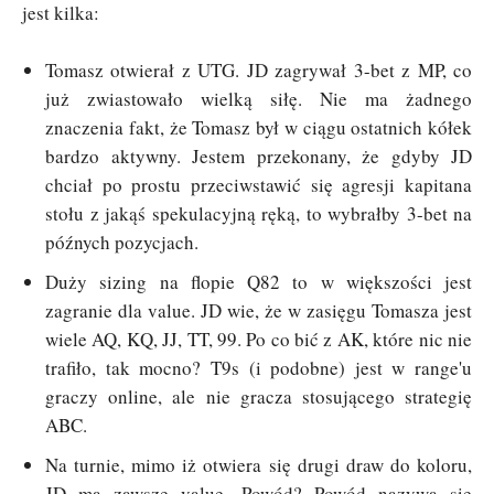
jest kilka:
Tomasz otwierał z UTG. JD zagrywał 3-bet z MP, co
już zwiastowało wielką siłę. Nie ma żadnego
znaczenia fakt, że Tomasz był w ciągu ostatnich kółek
bardzo aktywny. Jestem przekonany, że gdyby JD
chciał po prostu przeciwstawić się agresji kapitana
stołu z jakąś spekulacyjną ręką, to wybrałby 3-bet na
późnych pozycjach.
Duży sizing na flopie Q82 to w większości jest
zagranie dla value. JD wie, że w zasięgu Tomasza jest
wiele AQ, KQ, JJ, TT, 99. Po co bić z AK, które nic nie
trafiło, tak mocno? T9s (i podobne) jest w range'u
graczy online, ale nie gracza stosującego strategię
ABC.
Na turnie, mimo iż otwiera się drugi draw do koloru,
JD ma zawsze value. Powód? Powód nazywa się