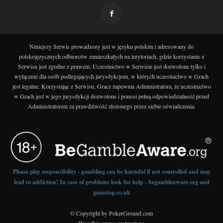
Niniejszy Serwis prowadzony jest w języku polskim i adresowany do
polskojęzycznych odbiorców zamieszkałych na terytoriach, gdzie korzystanie z
Serwisu jest zgodne z prawem. Uczestnictwo w Serwisie jest dozwolone tylko i
wyłącznie dla osób podlegających jurysdykcjom, w których uczestnictwo w Grach
jest legalne. Korzystając z Serwisu, Gracz zapewnia Administratora, że uczestnictwo
w Grach jest w jego jurysdykcji dozwolone i ponosi pełną odpowiedzialność przed
Administratorem za prawdziwość złożonego przez siebie oświadczenia.
Please play responsibility - gambling can be harmful if not controlled and may
lead to addiction! In case of problems look for help - begambleaware.org and
gamstop.co.uk
© Copyright by PokerGround.com