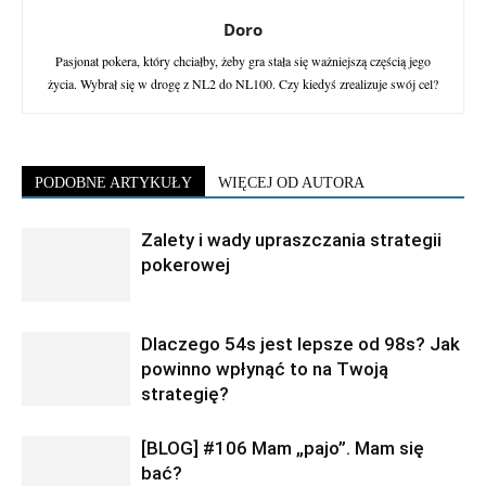
Doro
Pasjonat pokera, który chciałby, żeby gra stała się ważniejszą częścią jego
życia. Wybrał się w drogę z NL2 do NL100. Czy kiedyś zrealizuje swój cel?
PODOBNE ARTYKUŁY
WIĘCEJ OD AUTORA
Zalety i wady upraszczania strategii
pokerowej
Dlaczego 54s jest lepsze od 98s? Jak
powinno wpłynąć to na Twoją
strategię?
[BLOG] #106 Mam „pajo”. Mam się
bać?