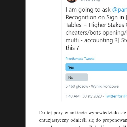
Do tej pory w ankiecie wypowiedziało się
entuzjastyczny odnieśli się do proponowa