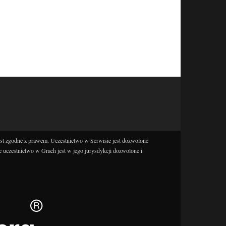
est zgodne z prawem. Uczestnictwo w Serwisie jest dozwolone
e uczestnictwo w Grach jest w jego jurysdykcji dozwolone i