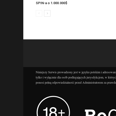
SPIN-a o 1.000.000$
Niniejszy Serwis prowadzony jest w języku polskim i adresowany
tylko i wyłącznie dla osób podlegających jurysdykcjom, w któryc
ponosi pełną odpowiedzialność przed Administratorem za prawdz