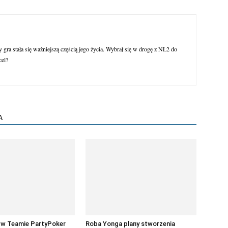
y gra stała się ważniejszą częścią jego życia. Wybrał się w drogę z NL2 do
cel?
A
 w Teamie PartyPoker
Roba Yonga plany stworzenia