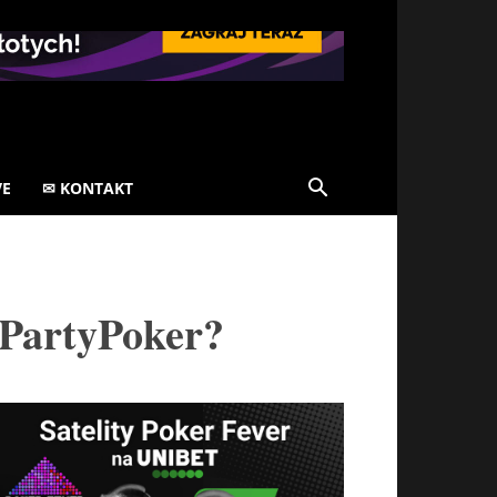
VE
✉ KONTAKT
 PartyPoker?