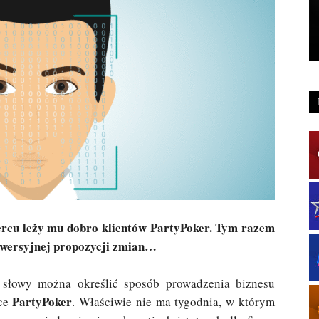
sercu leży mu dobro klientów PartyPoker. Tym razem
rowersyjnej propozycji zmian…
i słowy można określić sposób prowadzenia biznesu
PartyPoker
tce
. Właściwie nie ma tygodnia, w którym