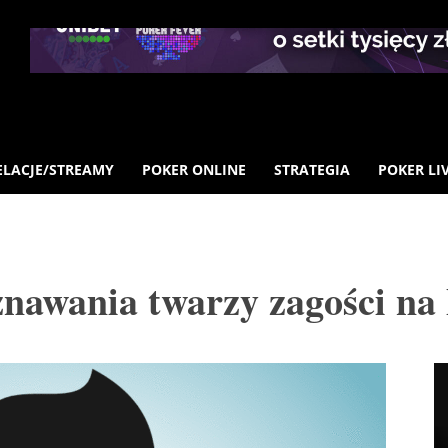
ELACJE/STREAMY
POKER ONLINE
STRATEGIA
POKER LI
znawania twarzy zagości na