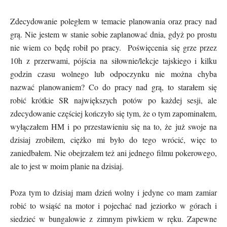
Zdecydowanie poległem w temacie planowania oraz pracy nad
grą. Nie jestem w stanie sobie zaplanować dnia, gdyż po prostu
nie wiem co będę robił po pracy. Poświęcenia się grze przez
10h z przerwami, pójścia na siłownie/lekcje tajskiego i kilku
godzin czasu wolnego lub odpoczynku nie można chyba
nazwać planowaniem? Co do pracy nad grą, to starałem się
robić krótkie SR największych potów po każdej sesji, ale
zdecydowanie częściej kończyło się tym, że o tym zapominałem,
wyłączałem HM i po przestawieniu się na to, że już swoje na
dzisiaj zrobiłem, ciężko mi było do tego wrócić, więc to
zaniedbałem. Nie obejrzałem też ani jednego filmu pokerowego,
ale to jest w moim planie na dzisiaj.
Poza tym to dzisiaj mam dzień wolny i jedyne co mam zamiar
robić to wsiąść na motor i pojechać nad jeziorko w górach i
siedzieć w bungalowie z zimnym piwkiem w ręku. Zapewne