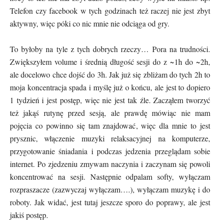
Telefon czy facebook w tych godzinach też raczej nie jest zbyt
aktywny, więc póki co nic mnie nie odciąga od gry.
To byłoby na tyle z tych dobrych rzeczy… Pora na trudności.
Zwiększyłem volume i średnią długość sesji do z ~1h do ~2h,
ale docelowo chce dojść do 3h. Jak już się zbliżam do tych 2h to
moja koncentracja spada i myślę już o końcu, ale jest to dopiero
1 tydzień i jest postęp, więc nie jest tak źle. Zacząłem tworzyć
też jakąś rutynę przed sesją, ale prawdę mówiąc nie mam
pojęcia co powinno się tam znajdować, więc dla mnie to jest
prysznic, włączenie muzyki relaksacyjnej na komputerze,
przygotowanie śniadania i podczas jedzenia przeglądam sobie
internet. Po zjedzeniu zmywam naczynia i zaczynam się powoli
koncentrować na sesji. Następnie odpalam softy, wyłączam
rozpraszacze (zazwyczaj wyłączam….), wyłączam muzykę i do
roboty. Jak widać, jest tutaj jeszcze sporo do poprawy, ale jest
jakiś postęp.