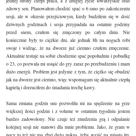
jednej strony cierpi praca, a z drugiej życie towarzyskie oraz
zdrowy sen. Planowałem chodzić spać o 6 rano po zakończeniu
sesji, ale w okresie przejściowym, kiedy budziłem się w dość
dziwnych godzinach i sesja przypadała na ostatnie godziny
przed snem, czułem się zmęczony po całym dniu. Nie
koniecznie były to ciężkie dni, ale jednak 8h na nogach robi
swoje i widząc, że na dworze już ciemno czułem zmęczenie.
Aktualnie testuje na sobie chodzenie spać popołudniu i pobudkę
o 23, co pozwala mi usiąść do gry zaraz po przebudzeniu i mam
dużo energii. Problem jest jedynie z tym, że ciężko się obudzić
jak na dworze jest ciemno, więc wspomagam się aktualnie ciepłą
kąpielą i dorzuciłem do śniadania trochę kawy.
Sama zmiana godzin snu pozwoliła mi na spędzenie na grze
większej ilości godzin i z volume w ostatnim tygodniu jestem
bardzo zadowolony. Nie czuje też znudzenia grą i odpalanie
kolejnej sesji nie stanowi dla mnie problemu. Jako, że gram w
nocy to też nie ma zbyt dużo pokus, żeby wyjść na miasto itp.