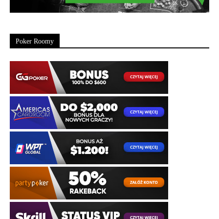
Poker Roomy