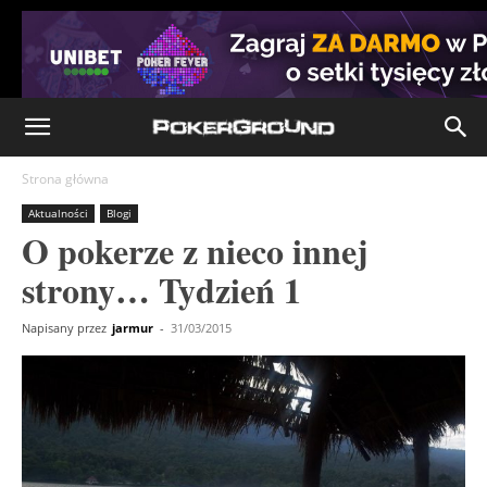
Strona główna
Aktualności
Blogi
O pokerze z nieco innej
strony… Tydzień 1
Napisany przez
jarmur
-
31/03/2015