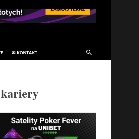
VE
✉ KONTAKT
 kariery