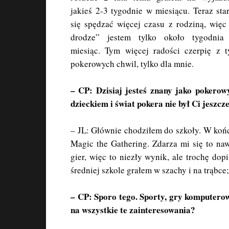
jakieś 2-3 tygodnie w miesiącu. Teraz sta
się spędzać więcej czasu z rodziną, więc
drodze” jestem tylko około tygodnia
miesiąc. Tym więcej radości czerpię z t
pokerowych chwil, tylko dla mnie.
– CP: Dzisiaj jesteś znany jako pokerowy
dzieckiem i świat pokera nie był Ci jeszcz
– JL: Głównie chodziłem do szkoły. W końc
Magic the Gathering. Zdarza mi się to na
gier, więc to niezły wynik, ale trochę dop
średniej szkole grałem w szachy i na trąbce
– CP: Sporo tego. Sporty, gry komputero
na wszystkie te zainteresowania?