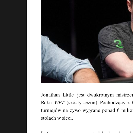
Jonathan Little jest dwukrotnym mistr
Roku
WPT
(szósty sezon). Pochodzący z 
turniejów na żywo wygrane ponad 6 milio
stołach w sieci.