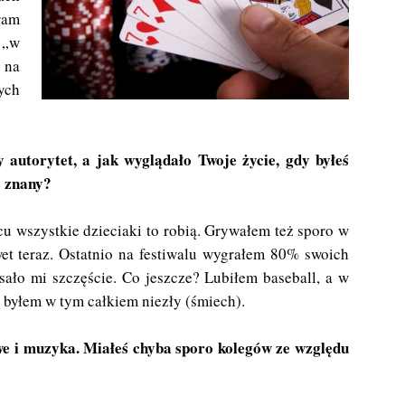
ram
 „w
 na
ych
 autorytet, a jak wyglądało Twoje życie, gdy byłeś
e znany?
u wszystkie dzieciaki to robią. Grywałem też sporo w
wet teraz. Ostatnio na festiwalu wygrałem 80% swoich
isało mi szczęście. Co jeszcze? Lubiłem baseball, a w
; byłem w tym całkiem niezły (śmiech).
we i muzyka. Miałeś chyba sporo kolegów ze względu