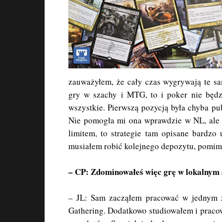
zauważyłem, że cały czas wygrywają te sa
gry w szachy i MTG, to i poker nie będzi
wszystkie. Pierwszą pozycją była chyba p
Nie pomogła mi ona wprawdzie w NL, ale k
limitem, to strategie tam opisane bardzo
musiałem robić kolejnego depozytu, pomim
– CP: Zdominowałeś więc grę w lokalnym 
– JL: Sam zacząłem pracować w jednym z
Gathering. Dodatkowo studiowałem i praco