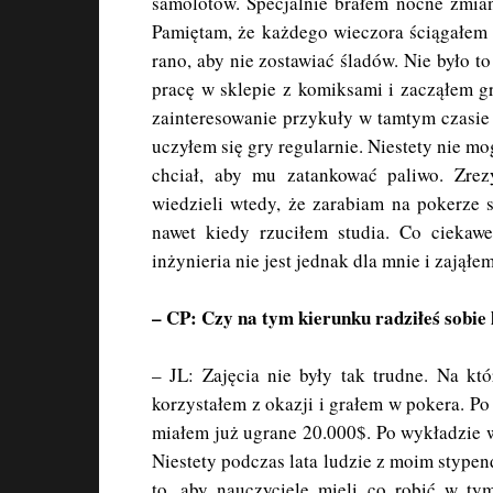
samolotów. Specjalnie brałem nocne zmia
Pamiętam, że każdego wieczora ściągałem 
rano, aby nie zostawiać śladów. Nie było to
pracę w sklepie z komiksami i zacząłem g
zainteresowanie przykuły w tamtym czasie t
uczyłem się gry regularnie. Niestety nie m
chciał, aby mu zatankować paliwo. Zre
wiedzieli wtedy, że zarabiam na pokerze s
nawet kiedy rzuciłem studia. Co ciekaw
inżynieria nie jest jednak dla mnie i zająłe
– CP: Czy na tym kierunku radziłeś sobie 
– JL: Zajęcia nie były tak trudne. Na k
korzystałem z okazji i grałem w pokera. 
miałem już ugrane 20.000$. Po wykładzie ws
Niestety podczas lata ludzie z moim stype
to, aby nauczyciele mieli co robić w ty