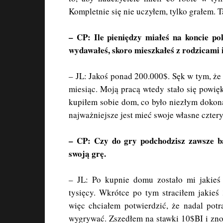
Kompletnie się nie uczyłem, tylko grałem. T
– CP: Ile pieniędzy miałeś na koncie po
wydawałeś, skoro mieszkałeś z rodzicami 
– JL: Jakoś ponad 200.000$. Sęk w tym, ż
miesiąc. Moją pracą wtedy stało się powię
kupiłem sobie dom, co było niezłym dokona
najważniejsze jest mieć swoje własne cztery
– CP: Czy do gry podchodzisz zawsze b
swoją grę.
– JL: Po kupnie domu zostało mi jakieś
tysięcy. Wkrótce po tym straciłem jakieś 
więc chciałem potwierdzić, że nadal potra
wygrywać. Zszedłem na stawki 10$BI i zn