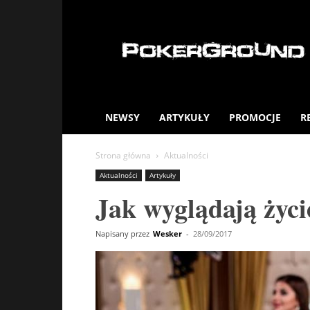
PokerGround.com
NEWSY
ARTYKUŁY
PROMOCJE
R
Strona główna
Aktualności
Aktualności
Artykuły
Jak wyglądają życi
Napisany przez
Wesker
-
28/09/2017