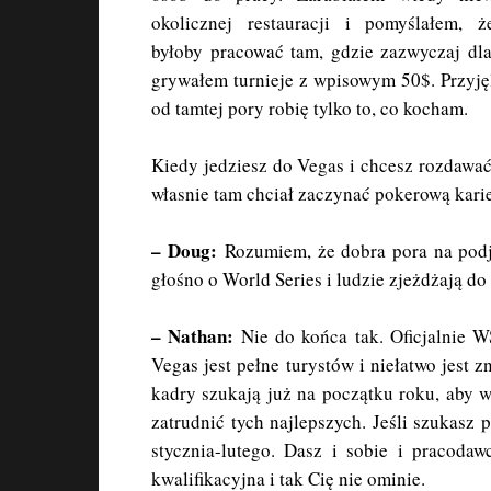
okolicznej restauracji i pomyślałem, ż
byłoby pracować tam, gdzie zazwyczaj dla
grywałem turnieje z wpisowym 50$. Przyjęl
od tamtej pory robię tylko to, co kocham.
Kiedy jedziesz do Vegas i chcesz rozdawać
własnie tam chciał zaczynać pokerową kari
– Doug:
Rozumiem, że dobra pora na podję
głośno o World Series i ludzie zjeżdżają do
– Nathan:
Nie do końca tak. Oficjalnie W
Vegas jest pełne turystów i niełatwo jest 
kadry szukają już na początku roku, aby 
zatrudnić tych najlepszych. Jeśli szukasz
stycznia-lutego. Dasz i sobie i pracod
kwalifikacyjna i tak Cię nie ominie.