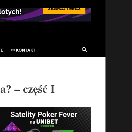
VE
✉ KONTAKT
a? – część I