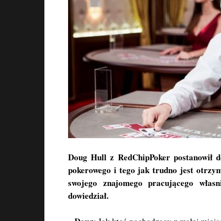
Doug Hull z RedChipPoker postanowił do
pokerowego i tego jak trudno jest otrzy
swojego znajomego pracującego własn
dowiedział.