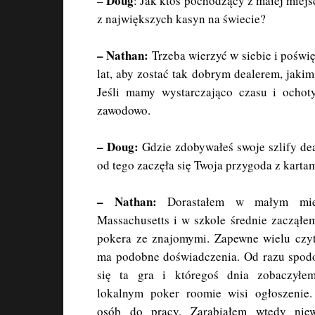
Doug
–
: Jak ktoś pochodzący z małej miej
z największych kasyn na świecie?
– Nathan:
Trzeba wierzyć w siebie i poświę
lat, aby zostać tak dobrym dealerem, jakim
Jeśli mamy wystarczająco czasu i ocho
zawodowo.
– Doug:
Gdzie zdobywałeś swoje szlify dea
od tego zaczęła się Twoja przygoda z karta
– Nathan:
Dorastałem w małym mie
Massachusetts i w szkole średnie zacząłe
pokera ze znajomymi. Zapewne wielu czy
ma podobne doświadczenia. Od razu spod
się ta gra i któregoś dnia zobaczyłe
lokalnym poker roomie wisi ogłoszenie.
osób do pracy. Zarabiałem wtedy niew