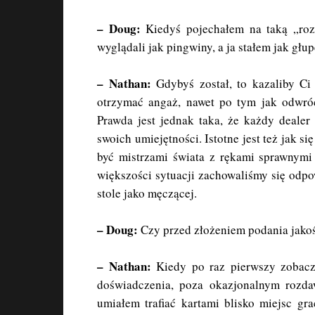
– Doug:
Kiedyś pojechałem na taką „roz
wyglądali jak pingwiny, a ja stałem jak głu
– Nathan:
Gdybyś został, to kazaliby Ci
otrzymać angaż, nawet po tym jak odwróci
Prawda jest jednak taka, że każdy dealer
swoich umiejętności. Istotne jest też jak s
być mistrzami świata z rękami sprawnymi 
większości sytuacji zachowaliśmy się odpo
stole jako męczącej.
– Doug:
Czy przed złożeniem podania jakoś
– Nathan:
Kiedy po raz pierwszy zobaczy
doświadczenia, poza okazjonalnym rozd
umiałem trafiać kartami blisko miejsc gr