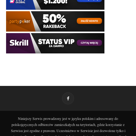
Niniejszy Serwis prowadzony jest w języku polskim i adresowany do
polskojęzycznych odbiorców zamieszkałych na terytoriach, gdzie korzystanie z
Serwisu jest zgodne z prawem. Uczestnictwo w Serwisie jest dozwolone tylko i