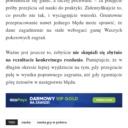
powinniście się ganić, a raczej pochwalić – za podjęcie
próby przejścia od nauki do praktyki. Zidentyfikujcie to,
co poszło nie tak, i wyciągnijcie wnioski. Gruntowne
przepracowanie nawet jednego błędu może sprawić, że
dane zagadnienie na stałe wzbogaci gamę Waszych
pokerowych zagrań.
nie skupiali się zbytnio
Ważne jest jeszcze to, żebyście
na rezultacie konkretnego rozdania
. Pamiętajcie, że w
długim okresie lepiej wyjdziecie na tym, gdy przegracie
pulę w wyniku poprawnego zagrania, niż gdy zgarnięcie
górę żetonów w następstwie błędu.
TAGI
nauka
nauka gry w pokera