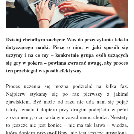
Dzisiaj chciałbym zachęcić Was do przeczytania tekstu
dotyczącego nauki. Piszę o nim, w jaki sposób się
uczymy i na co my – konkretnie grupa osób uczących
się gry w pokera – powinna zwracać uwagę, aby proces
ten przebiegał w sposób efektywny.
Proces uczenia się można podzielić na kilka faz.
Najpierw stykamy się po raz pierwszy z jakimś
zjawiskiem. Być może od razu nie uda nam się pojąć
istoty tematu i dopiero przy drugim podejściu w pełni
zrozumiemy, o co w danym zagadnieniu chodzi. Niestety
to jeszcze nie jest koniec – nie ma tak łatwo – wiedza,
którą dopiero przyswoiliśmy, nie jest jeszcze utrwalona.