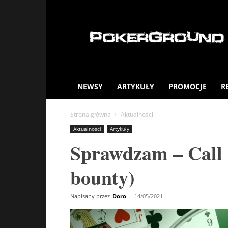
PokerGround.com
NEWSY
ARTYKUŁY
PROMOCJE
R
Strona główna
Aktualności
Aktualności
Artykuły
Sprawdzam – Call c
bounty)
Napisany przez
Doro
-
14/05/2021