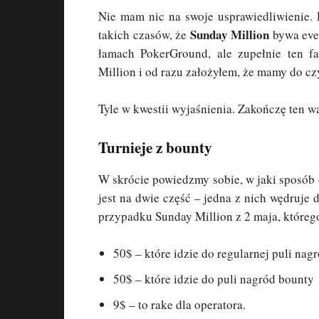
Nie mam nic na swoje usprawiedliwienie. 
Sunday Million
takich czasów, że
bywa even
łamach PokerGround, ale zupełnie ten f
Million i od razu założyłem, że mamy do c
Tyle w kwestii wyjaśnienia. Zakończę ten 
Turnieje z bounty
W skrócie powiedzmy sobie, w jaki sposób 
jest na dwie część – jedna z nich wędruje 
przypadku Sunday Million z 2 maja, którego
50$ – które idzie do regularnej puli nagr
50$ – które idzie do puli nagród bounty
9$ – to rake dla operatora.