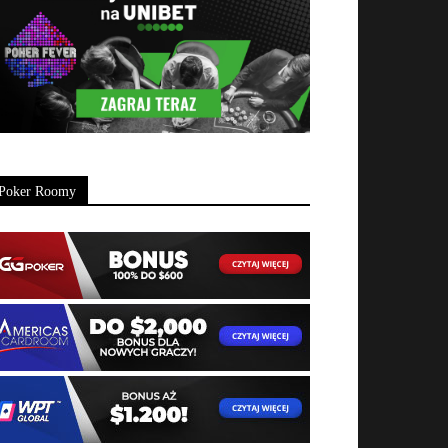
Poker Roomy