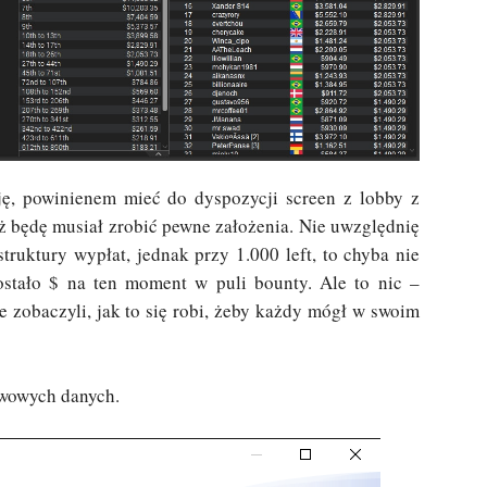
ę, powinienem mieć do dyspozycji screen z lobby z
też będę musiał zrobić pewne założenia. Nie uwzględnię
truktury wypłat, jednak przy 1.000 left, to chyba nie
ozostało $ na ten moment w puli bounty. Ale to nic –
 zobaczyli, jak to się robi, żeby każdy mógł w swoim
wowych danych.