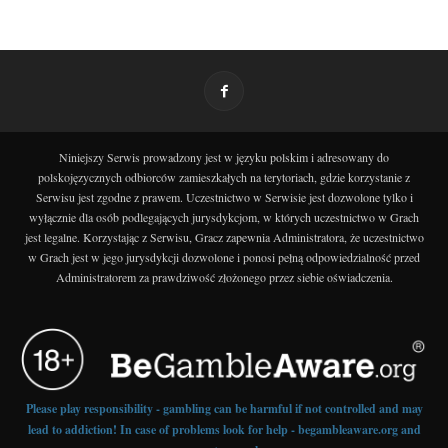
Niniejszy Serwis prowadzony jest w języku polskim i adresowany do
polskojęzycznych odbiorców zamieszkałych na terytoriach, gdzie korzystanie z
Serwisu jest zgodne z prawem. Uczestnictwo w Serwisie jest dozwolone tylko i
wyłącznie dla osób podlegających jurysdykcjom, w których uczestnictwo w Grach
jest legalne. Korzystając z Serwisu, Gracz zapewnia Administratora, że uczestnictwo
w Grach jest w jego jurysdykcji dozwolone i ponosi pełną odpowiedzialność przed
Administratorem za prawdziwość złożonego przez siebie oświadczenia.
Please play responsibility - gambling can be harmful if not controlled and may
lead to addiction! In case of problems look for help - begambleaware.org and